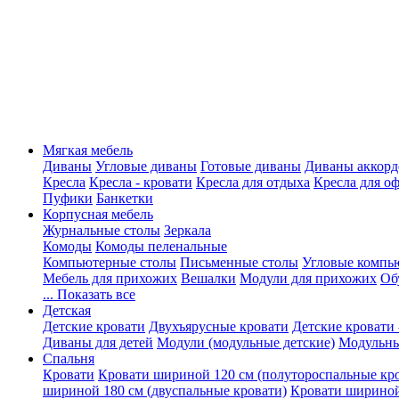
Мягкая мебель
Диваны
Угловые диваны
Готовые диваны
Диваны аккорд
Кресла
Кресла - кровати
Кресла для отдыха
Кресла для о
Пуфики
Банкетки
Корпусная мебель
Журнальные столы
Зеркала
Комоды
Комоды пеленальные
Компьютерные столы
Письменные столы
Угловые компь
Мебель для прихожих
Вешалки
Модули для прихожих
Об
... Показать все
Детская
Детские кровати
Двухъярусные кровати
Детские кровати 
Диваны для детей
Модули (модульные детские)
Модульны
Спальня
Кровати
Кровати шириной 120 см (полутороспальные кр
шириной 180 см (двуспальные кровати)
Кровати шириной