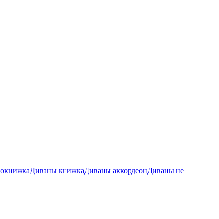
рокнижка
Диваны книжка
Диваны аккордеон
Диваны не