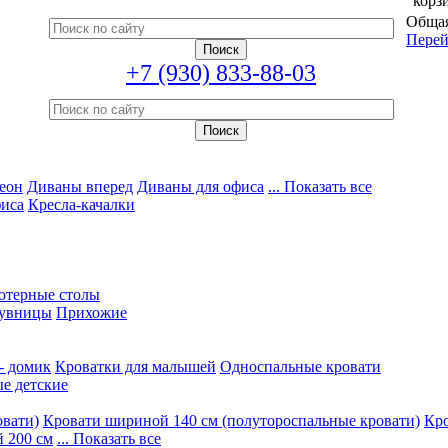
корз
Общая
Перей
+7 (930) 833-88-03
еон
Диваны вперед
Диваны для офиса
... Показать все
фиса
Кресла-качалки
ютерные столы
увницы
Прихожие
- домик
Кроватки для малышей
Односпальные кровати
е детские
овати)
Кровати шириной 140 см (полутороспальные кровати)
Кро
 200 см
... Показать все