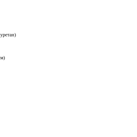
уретан)
км)