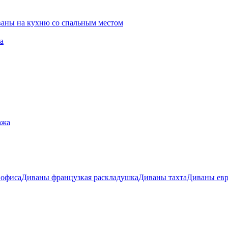
ваны на кухню со спальным местом
а
ажа
 офиса
Диваны французкая раскладушка
Диваны тахта
Диваны ев