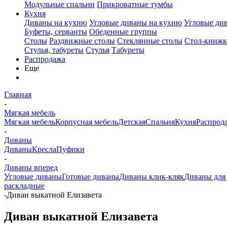
Модульные спальни
Прикроватные тумбы
Кухня
Диваны на кухню
Угловые диваны на кухню
Угловые ди
Буфеты, серванты
Обеденные группы
Столы
Раздвижные столы
Стеклянные столы
Стол-книжк
Стулья, табуреты
Стулья
Табуреты
Распродажа
Еще
Главная
-
Мягкая мебель
Мягкая мебель
Корпусная мебель
Детская
Спальня
Кухня
Распрод
-
Диваны
Диваны
Кресла
Пуфики
-
Диваны вперед
Угловые диваны
Готовые диваны
Диваны клик-кляк
Диваны для
раскладные
-
Диван выкатной Елизавета
Диван выкатной Елизавета