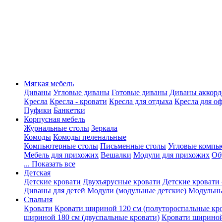
Мягкая мебель
Диваны
Угловые диваны
Готовые диваны
Диваны аккорд
Кресла
Кресла - кровати
Кресла для отдыха
Кресла для о
Пуфики
Банкетки
Корпусная мебель
Журнальные столы
Зеркала
Комоды
Комоды пеленальные
Компьютерные столы
Письменные столы
Угловые компь
Мебель для прихожих
Вешалки
Модули для прихожих
Об
... Показать все
Детская
Детские кровати
Двухъярусные кровати
Детские кровати 
Диваны для детей
Модули (модульные детские)
Модульны
Спальня
Кровати
Кровати шириной 120 см (полутороспальные кр
шириной 180 см (двуспальные кровати)
Кровати шириной