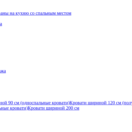
ваны на кухню со спальным местом
а
ажа
ой 90 см (односпальные кровати)
Кровати шириной 120 см (пол
ьные кровати)
Кровати шириной 200 см