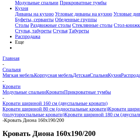
Модульные спальни
Прикроватные тумбы
Кухня
Диваны на кухню
Угловые диваны на кухню
Угловые ди
Буфеты, серванты
Обеденные группы
Столы
Раздвижные столы
Стеклянные столы
Стол-книжк
Стулья, табуреты
Стулья
Табуреты
Распродажа
Еще
Главная
-
Спальня
Мягкая мебель
Корпусная мебель
Детская
Спальня
Кухня
Распрод
-
Кровати
Модульные спальни
Кровати
Прикроватные тумбы
-
Кровати шириной 160 см (двуспальные кровати)
Кровати шириной 80 см (односпальные кровати)
Кровати ширин
(полутороспальные кровати)
Кровати шириной 180 см (двуспал
-
Кровать Диона 160х190/200
Кровать Диона 160х190/200