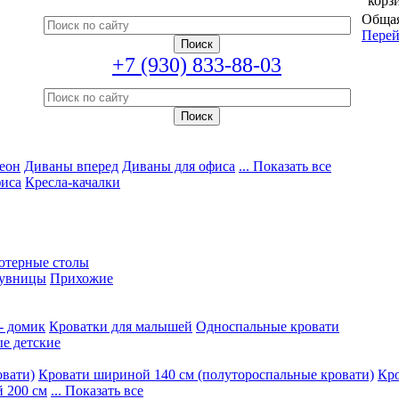
корз
Общая
Перей
+7 (930) 833-88-03
еон
Диваны вперед
Диваны для офиса
... Показать все
фиса
Кресла-качалки
ютерные столы
увницы
Прихожие
- домик
Кроватки для малышей
Односпальные кровати
е детские
овати)
Кровати шириной 140 см (полутороспальные кровати)
Кро
 200 см
... Показать все