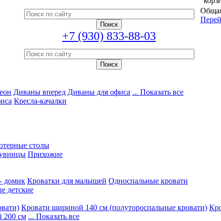
корз
Общая
Перей
+7 (930) 833-88-03
еон
Диваны вперед
Диваны для офиса
... Показать все
фиса
Кресла-качалки
ютерные столы
увницы
Прихожие
- домик
Кроватки для малышей
Односпальные кровати
е детские
овати)
Кровати шириной 140 см (полутороспальные кровати)
Кро
 200 см
... Показать все