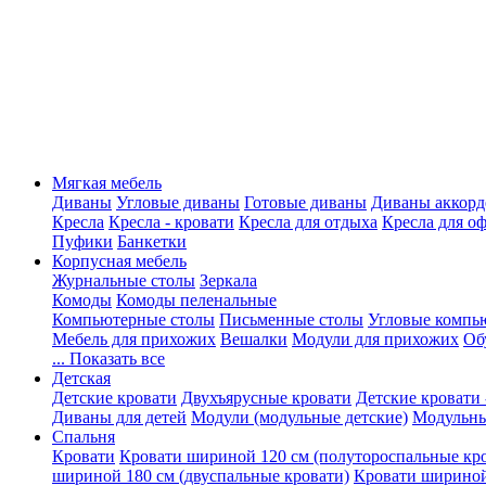
Мягкая мебель
Диваны
Угловые диваны
Готовые диваны
Диваны аккорд
Кресла
Кресла - кровати
Кресла для отдыха
Кресла для о
Пуфики
Банкетки
Корпусная мебель
Журнальные столы
Зеркала
Комоды
Комоды пеленальные
Компьютерные столы
Письменные столы
Угловые компь
Мебель для прихожих
Вешалки
Модули для прихожих
Об
... Показать все
Детская
Детские кровати
Двухъярусные кровати
Детские кровати 
Диваны для детей
Модули (модульные детские)
Модульны
Спальня
Кровати
Кровати шириной 120 см (полутороспальные кр
шириной 180 см (двуспальные кровати)
Кровати шириной