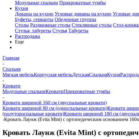
Модульные спальни
Прикроватные тумбы
Кухня
Диваны на кухню
Угловые диваны на кухню
Угловые ди
Буфеты, серванты
Обеденные группы
Столы
Раздвижные столы
Стеклянные столы
Стол-книжк
Стулья, табуреты
Стулья
Табуреты
Распродажа
Еще
Главная
-
Спальня
Мягкая мебель
Корпусная мебель
Детская
Спальня
Кухня
Распрод
-
Кровати
Модульные спальни
Кровати
Прикроватные тумбы
-
Кровати шириной 160 см (двуспальные кровати)
Кровати шириной 80 см (односпальные кровати)
Кровати ширин
(полутороспальные кровати)
Кровати шириной 180 см (двуспал
-
Кровать Лаунж (Evita Mint) с ортопедическим основанием 160
Кровать Лаунж (Evita Mint) с ортопеди