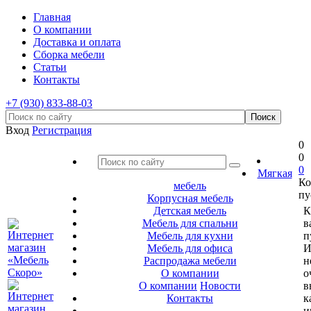
Главная
О компании
Доставка и оплата
Сборка мебели
Статьи
Контакты
+7 (930) 833-88-03
Вход
Регистрация
0
0
0
Мягкая
Ко
мебель
пу
Корпусная мебель
Детская мебель
К
Мебель для спальни
в
Мебель для кухни
п
Мебель для офиса
И
Распродажа мебели
н
О компании
о
О компании
Новости
в
Контакты
к
и