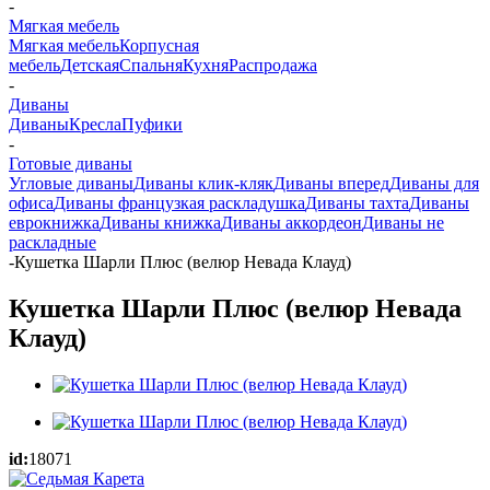
-
Мягкая мебель
Мягкая мебель
Корпусная
мебель
Детская
Спальня
Кухня
Распродажа
-
Диваны
Диваны
Кресла
Пуфики
-
Готовые диваны
Угловые диваны
Диваны клик-кляк
Диваны вперед
Диваны для
офиса
Диваны французкая раскладушка
Диваны тахта
Диваны
еврокнижка
Диваны книжка
Диваны аккордеон
Диваны не
раскладные
-
Кушетка Шарли Плюс (велюр Невада Клауд)
Кушетка Шарли Плюс (велюр Невада
Клауд)
id:
18071