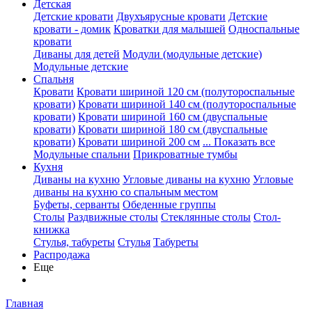
Детская
Детские кровати
Двухъярусные кровати
Детские
кровати - домик
Кроватки для малышей
Односпальные
кровати
Диваны для детей
Модули (модульные детские)
Модульные детские
Спальня
Кровати
Кровати шириной 120 см (полутороспальные
кровати)
Кровати шириной 140 см (полутороспальные
кровати)
Кровати шириной 160 см (двуспальные
кровати)
Кровати шириной 180 см (двуспальные
кровати)
Кровати шириной 200 см
... Показать все
Модульные спальни
Прикроватные тумбы
Кухня
Диваны на кухню
Угловые диваны на кухню
Угловые
диваны на кухню со спальным местом
Буфеты, серванты
Обеденные группы
Столы
Раздвижные столы
Стеклянные столы
Стол-
книжка
Стулья, табуреты
Стулья
Табуреты
Распродажа
Еще
Главная