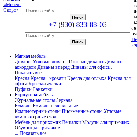
т
н
к
к
+7 (930) 833-88-03
Об
ру
Пе
ко
Мягкая мебель
Диваны
Угловые диваны
Готовые диваны
Диваны
аккордеон
Диваны вперед
Диваны для офиса
...
Показать все
Кресла
Кресла - кровати
Кресла для отдыха
Кресла для
офиса
Кресла-качалки
Пуфики
Банкетки
Корпусная мебель
Журнальные столы
Зеркала
Комоды
Комоды пеленальные
Компьютерные столы
Письменные столы
Угловые
компьютерные столы
Мебель для прихожих
Вешалки
Модули для прихожих
Обувницы
Прихожие
... Показать все