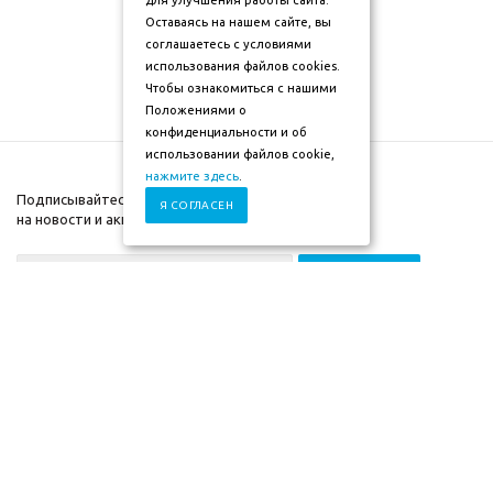
для улучшения работы сайта.
Оставаясь на нашем сайте, вы
соглашаетесь с условиями
использования файлов cookies.
Чтобы ознакомиться с нашими
Положениями о
конфиденциальности и об
использовании файлов cookie,
нажмите здесь
.
Подписывайтесь
Я СОГЛАСЕН
на новости и акции
+7 (930) 833-88-03
2009-2026г. ©"Мебель-
Компания
скоро" mebel-skoro.ru
Помощь
Интернет магазин
Информация
мебели. Недорогая
мебель в Москве.