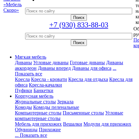
т
н
к
к
+7 (930) 833-88-03
Об
ру
Пе
ко
Мягкая мебель
Диваны
Угловые диваны
Готовые диваны
Диваны
аккордеон
Диваны вперед
Диваны для офиса
...
Показать все
Кресла
Кресла - кровати
Кресла для отдыха
Кресла для
офиса
Кресла-качалки
Пуфики
Банкетки
Корпусная мебель
Журнальные столы
Зеркала
Комоды
Комоды пеленальные
Компьютерные столы
Письменные столы
Угловые
компьютерные столы
Мебель для прихожих
Вешалки
Модули для прихожих
Обувницы
Прихожие
... Показать все