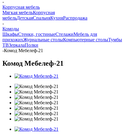
-
Корпусная мебель
Мягкая мебель
Корпусная
мебель
Детская
Спальня
Кухня
Распродажа
-
Комоды
Шкафы
Стенки, гостиные
Стелажи
Мебель для
прихожих
Журнальные столы
Компьютерные столы
Тумбы
ТВ
Зеркала
Полки
-
Комод Мебелеф-21
Комод Мебелеф-21