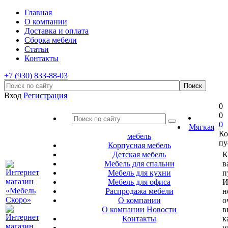
Главная
О компании
Доставка и оплата
Сборка мебели
Статьи
Контакты
+7 (930) 833-88-03
Вход
Регистрация
0
0
0
Мягкая
Ко
мебель
пу
Корпусная мебель
Детская мебель
К
Мебель для спальни
в
Мебель для кухни
п
Мебель для офиса
И
Распродажа мебели
н
О компании
о
О компании
Новости
в
Контакты
к
и