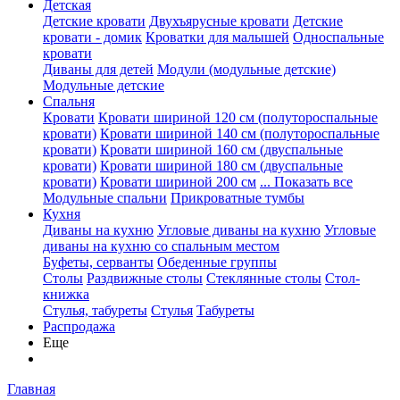
Детская
Детские кровати
Двухъярусные кровати
Детские
кровати - домик
Кроватки для малышей
Односпальные
кровати
Диваны для детей
Модули (модульные детские)
Модульные детские
Спальня
Кровати
Кровати шириной 120 см (полутороспальные
кровати)
Кровати шириной 140 см (полутороспальные
кровати)
Кровати шириной 160 см (двуспальные
кровати)
Кровати шириной 180 см (двуспальные
кровати)
Кровати шириной 200 см
... Показать все
Модульные спальни
Прикроватные тумбы
Кухня
Диваны на кухню
Угловые диваны на кухню
Угловые
диваны на кухню со спальным местом
Буфеты, серванты
Обеденные группы
Столы
Раздвижные столы
Стеклянные столы
Стол-
книжка
Стулья, табуреты
Стулья
Табуреты
Распродажа
Еще
Главная