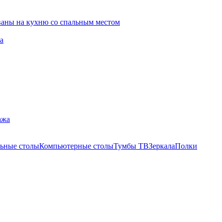
ваны на кухню со спальным местом
а
ажа
ьные столы
Компьютерные столы
Тумбы ТВ
Зеркала
Полки