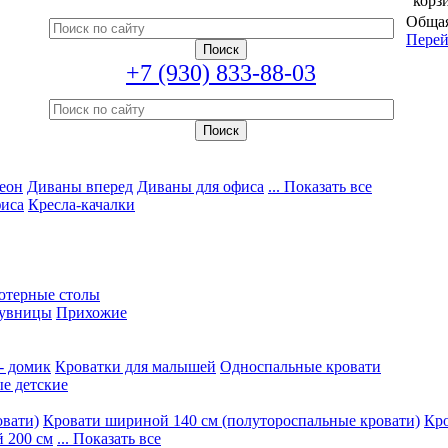
корз
Общая
Перей
+7 (930) 833-88-03
еон
Диваны вперед
Диваны для офиса
... Показать все
фиса
Кресла-качалки
ютерные столы
увницы
Прихожие
- домик
Кроватки для малышей
Односпальные кровати
е детские
овати)
Кровати шириной 140 см (полутороспальные кровати)
Кро
 200 см
... Показать все