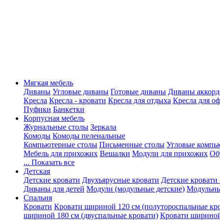
Мягкая мебель
Диваны
Угловые диваны
Готовые диваны
Диваны аккорд
Кресла
Кресла - кровати
Кресла для отдыха
Кресла для о
Пуфики
Банкетки
Корпусная мебель
Журнальные столы
Зеркала
Комоды
Комоды пеленальные
Компьютерные столы
Письменные столы
Угловые компь
Мебель для прихожих
Вешалки
Модули для прихожих
Об
... Показать все
Детская
Детские кровати
Двухъярусные кровати
Детские кровати 
Диваны для детей
Модули (модульные детские)
Модульны
Спальня
Кровати
Кровати шириной 120 см (полутороспальные кр
шириной 180 см (двуспальные кровати)
Кровати шириной