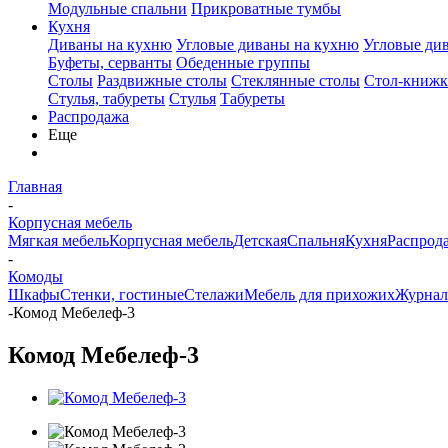
Модульные спальни
Прикроватные тумбы
Кухня
Диваны на кухню
Угловые диваны на кухню
Угловые ди
Буфеты, серванты
Обеденные группы
Столы
Раздвижные столы
Стеклянные столы
Стол-книжк
Стулья, табуреты
Стулья
Табуреты
Распродажа
Еще
Главная
-
Корпусная мебель
Мягкая мебель
Корпусная мебель
Детская
Спальня
Кухня
Распрод
-
Комоды
Шкафы
Стенки, гостиные
Стелажи
Мебель для прихожих
Журнал
-
Комод Мебелеф-3
Комод Мебелеф-3