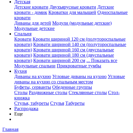
Детская
Детские кровати
Двухъярусные кровати
Детские
кровати - домик
Кроватки для малышей
Односпальные
кровати
Диваны для детей
Модули (модульные детские)
Модульные детские
Спальня
Кровати
Кровати шириной 120 см (полутороспальные
кровати)
Кровати шириной 140 см (полутороспальные
кровати)
Кровати шириной 160 см (двуспальные
кровати)
Кровати шириной 180 см (двуспальные
кровати)
Кровати шириной 200 см
... Показать все
Модульные спальни
Прикроватные тумбы
Кухня
Диваны на кухню
Угловые диваны на кухню
Угловые
диваны на кухню со спальным местом
Буфеты, серванты
Обеденные группы
Столы
Раздвижные столы
Стеклянные столы
Стол-
книжка
Стулья, табуреты
Стулья
Табуреты
Распродажа
Еще
Главная