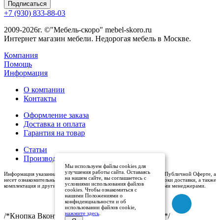
+7 (930) 833-88-03
2009-2026г. ©"Мебель-скоро" mebel-skoro.ru
Интернет магазин мебели. Недорогая мебель в Москве.
Компания
Помощь
Информация
О компании
Контакты
Оформление заказа
Доставка и оплата
Гарантия на товар
Статьи
Производители
Мы используем файлы cookies для
улучшения работы сайта. Оставаясь
Информация указанная на сайте (описания и цены), не относится к Публичной Оферте, а
на нашем сайте, вы соглашаетесь с
несет ознакомительный характер. Окончательная цена, условия и сроки доставки, а также
условиями использования файлов
комплектация и другие характеристики товаров - уточняются нашими менеджерами.
cookies. Чтобы ознакомиться с
нашими Положениями о
конфиденциальности и об
использовании файлов cookie,
нажмите здесь
.
/*Кнопка Вконтакте (международный логотип)*/