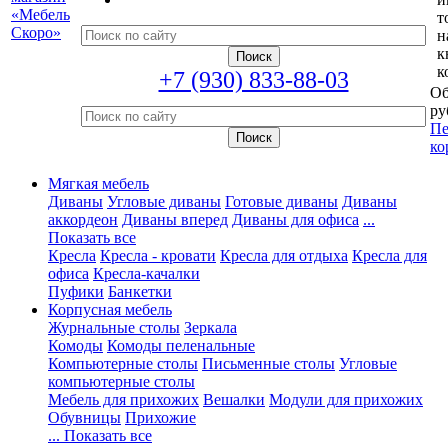
т
н
к
к
+7 (930) 833-88-03
Об
ру
Пе
ко
Мягкая мебель
Диваны
Угловые диваны
Готовые диваны
Диваны
аккордеон
Диваны вперед
Диваны для офиса
...
Показать все
Кресла
Кресла - кровати
Кресла для отдыха
Кресла для
офиса
Кресла-качалки
Пуфики
Банкетки
Корпусная мебель
Журнальные столы
Зеркала
Комоды
Комоды пеленальные
Компьютерные столы
Письменные столы
Угловые
компьютерные столы
Мебель для прихожих
Вешалки
Модули для прихожих
Обувницы
Прихожие
... Показать все