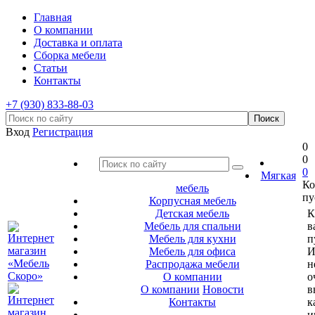
Главная
О компании
Доставка и оплата
Сборка мебели
Статьи
Контакты
+7 (930) 833-88-03
Вход
Регистрация
0
0
0
Мягкая
Ко
мебель
пу
Корпусная мебель
Детская мебель
К
Мебель для спальни
в
Мебель для кухни
п
Мебель для офиса
И
Распродажа мебели
н
О компании
о
О компании
Новости
в
Контакты
к
и