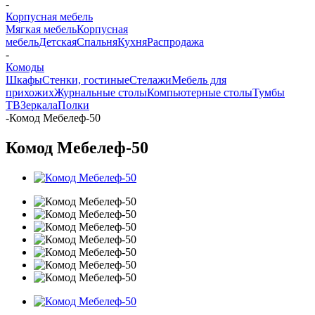
-
Корпусная мебель
Мягкая мебель
Корпусная
мебель
Детская
Спальня
Кухня
Распродажа
-
Комоды
Шкафы
Стенки, гостиные
Стелажи
Мебель для
прихожих
Журнальные столы
Компьютерные столы
Тумбы
ТВ
Зеркала
Полки
-
Комод Мебелеф-50
Комод Мебелеф-50