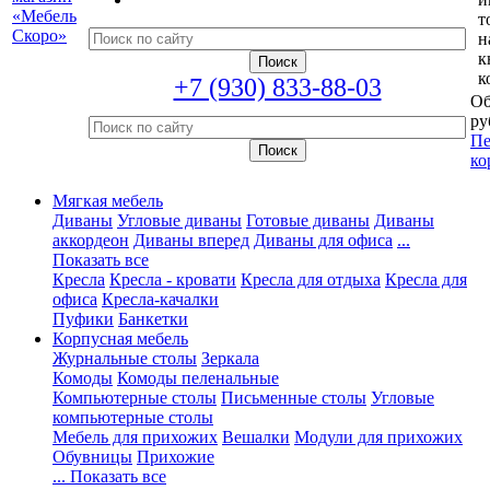
т
н
к
к
+7 (930) 833-88-03
Об
ру
Пе
ко
Мягкая мебель
Диваны
Угловые диваны
Готовые диваны
Диваны
аккордеон
Диваны вперед
Диваны для офиса
...
Показать все
Кресла
Кресла - кровати
Кресла для отдыха
Кресла для
офиса
Кресла-качалки
Пуфики
Банкетки
Корпусная мебель
Журнальные столы
Зеркала
Комоды
Комоды пеленальные
Компьютерные столы
Письменные столы
Угловые
компьютерные столы
Мебель для прихожих
Вешалки
Модули для прихожих
Обувницы
Прихожие
... Показать все