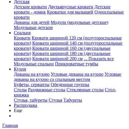
Детская
Детские кровати
Двухъярусные кровати
Детские
кровати - домик
Кроватки для малышей
Односпальные
кровати
Диваны для детей
Модули (модульные детские)
Модульные детские
Спальня
Кровати
Кровати шириной 120 см (полутороспальные
кровати)
Кровати шириной 140 см (полутороспальные
кровати)
Кровати шириной 160 см (двуспальные
кровати)
Кровати шириной 180 см (двуспальные
кровати)
Кровати шириной 200 см
... Показать все
Модульные спальни
Прикроватные тумбы
Кухня
Диваны на кухню
Угловые диваны на кухню
Угловые
диваны на кухню со спальным местом
Буфеты, серванты
Обеденные группы
Столы
Раздвижные столы
Стеклянные столы
Стол-
книжка
Стулья, табуреты
Стулья
Табуреты
Распродажа
Еще
Главная