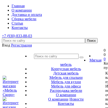
Главная
О компании
Доставка и оплата
Сборка мебели
Статьи
Контакты
+7 (930) 833-88-03
Вход
Регистрация
0
0
0
Мягкая
Ко
мебель
пу
Корпусная мебель
Детская мебель
К
Мебель для спальни
в
Мебель для кухни
п
Мебель для офиса
И
Распродажа мебели
н
О компании
о
О компании
Новости
в
Контакты
к
и