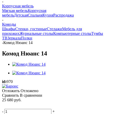
-
Корпусная мебель
Мягкая мебель
Корпусная
мебель
Детская
Спальня
Кухня
Распродажа
-
Комоды
Шкафы
Стенки, гостиные
Стелажи
Мебель для
прихожих
Журнальные столы
Компьютерные столы
Тумбы
ТВ
Зеркала
Полки
-
Комод Нюанс 14
Комод Нюанс 14
id:
970
Отложить
Отложено
Сравнить
В сравнении
25 680
руб.
-
+