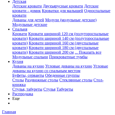
Детская
Детские кровати
Двухъярусные кровати
Детские
кровати - домик
Кроватки для малышей
Односпальные
кровати
Диваны для детей
Модули (модульные детские)
Модульные детские
Спальня
Кровати
Кровати шириной 120 см (полутороспальные
кровати)
Кровати шириной 140 см (полутороспальные
кровати)
Кровати шириной 160 см (двуспальные
кровати)
Кровати шириной 180 см (двуспальные
кровати)
Кровати шириной 200 см
... Показать все
Модульные спальни
Прикроватные тумбы
Кухня
Диваны на кухню
Угловые диваны на кухню
Угловые
диваны на кухню со спальным местом
Буфеты, серванты
Обеденные группы
Столы
Раздвижные столы
Стеклянные столы
Стол-
книжка
Стулья, табуреты
Стулья
Табуреты
Распродажа
Еще
Главная