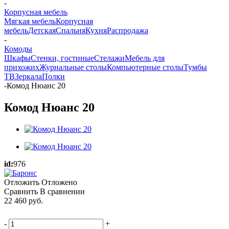
-
Корпусная мебель
Мягкая мебель
Корпусная
мебель
Детская
Спальня
Кухня
Распродажа
-
Комоды
Шкафы
Стенки, гостиные
Стелажи
Мебель для
прихожих
Журнальные столы
Компьютерные столы
Тумбы
ТВ
Зеркала
Полки
-
Комод Нюанс 20
Комод Нюанс 20
id:
976
Отложить
Отложено
Сравнить
В сравнении
22 460
руб.
-
+