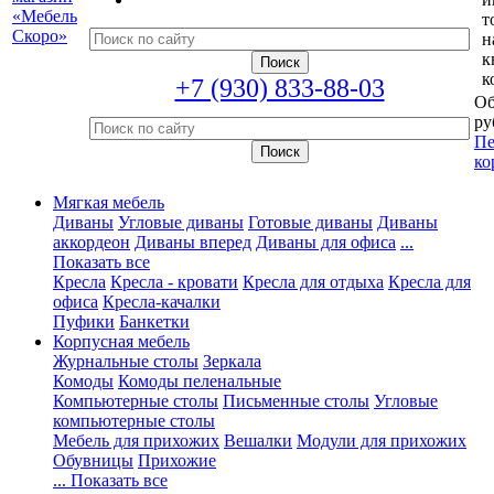
т
н
к
к
+7 (930) 833-88-03
Об
ру
Пе
ко
Мягкая мебель
Диваны
Угловые диваны
Готовые диваны
Диваны
аккордеон
Диваны вперед
Диваны для офиса
...
Показать все
Кресла
Кресла - кровати
Кресла для отдыха
Кресла для
офиса
Кресла-качалки
Пуфики
Банкетки
Корпусная мебель
Журнальные столы
Зеркала
Комоды
Комоды пеленальные
Компьютерные столы
Письменные столы
Угловые
компьютерные столы
Мебель для прихожих
Вешалки
Модули для прихожих
Обувницы
Прихожие
... Показать все