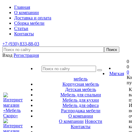
Главная
О компании
Доставка и оплата
Сборка мебели
Статьи
Контакты
+7 (930) 833-88-03
Вход
Регистрация
0
0
0
Мягкая
Ко
мебель
пу
Корпусная мебель
Детская мебель
К
Мебель для спальни
в
Мебель для кухни
п
Мебель для офиса
И
Распродажа мебели
н
О компании
о
О компании
Новости
в
Контакты
к
и