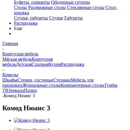
Буфеты, серванты
Обеденные группы
Столы
Раздвижные столы
Стеклянные столы
Стол-
книжка
Стулья, табуреты
Стулья
Табуреты
Распродажа
Еще
Главная
-
Корпусная мебель
Мягкая мебель
Корпусная
мебель
Детская
Спальня
Кухня
Распродажа
-
Комоды
Шкафы
Стенки, гостиные
Стелажи
Мебель для
прихожих
Журнальные столы
Компьютерные столы
Тумбы
ТВ
Зеркала
Полки
-
Комод Нюанс 3
Комод Нюанс 3