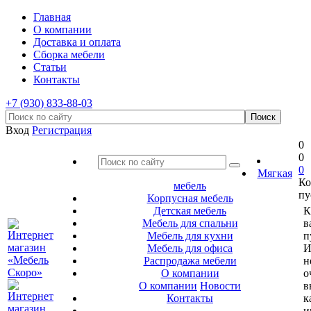
Главная
О компании
Доставка и оплата
Сборка мебели
Статьи
Контакты
+7 (930) 833-88-03
Вход
Регистрация
0
0
0
Мягкая
Ко
мебель
пу
Корпусная мебель
Детская мебель
К
Мебель для спальни
в
Мебель для кухни
п
Мебель для офиса
И
Распродажа мебели
н
О компании
о
О компании
Новости
в
Контакты
к
и