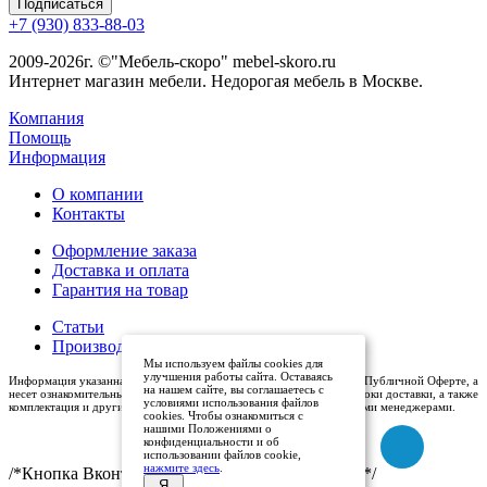
+7 (930) 833-88-03
2009-2026г. ©"Мебель-скоро" mebel-skoro.ru
Интернет магазин мебели. Недорогая мебель в Москве.
Компания
Помощь
Информация
О компании
Контакты
Оформление заказа
Доставка и оплата
Гарантия на товар
Статьи
Производители
Мы используем файлы cookies для
улучшения работы сайта. Оставаясь
Информация указанная на сайте (описания и цены), не относится к Публичной Оферте, а
на нашем сайте, вы соглашаетесь с
несет ознакомительный характер. Окончательная цена, условия и сроки доставки, а также
условиями использования файлов
комплектация и другие характеристики товаров - уточняются нашими менеджерами.
cookies. Чтобы ознакомиться с
нашими Положениями о
конфиденциальности и об
использовании файлов cookie,
нажмите здесь
.
/*Кнопка Вконтакте (международный логотип)*/
Я