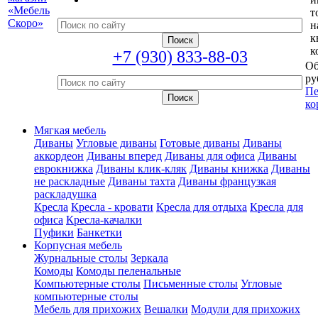
т
н
к
к
+7 (930) 833-88-03
Об
ру
Пе
ко
Мягкая мебель
Диваны
Угловые диваны
Готовые диваны
Диваны
аккордеон
Диваны вперед
Диваны для офиса
Диваны
еврокнижка
Диваны клик-кляк
Диваны книжка
Диваны
не раскладные
Диваны тахта
Диваны французкая
раскладушка
Кресла
Кресла - кровати
Кресла для отдыха
Кресла для
офиса
Кресла-качалки
Пуфики
Банкетки
Корпусная мебель
Журнальные столы
Зеркала
Комоды
Комоды пеленальные
Компьютерные столы
Письменные столы
Угловые
компьютерные столы
Мебель для прихожих
Вешалки
Модули для прихожих