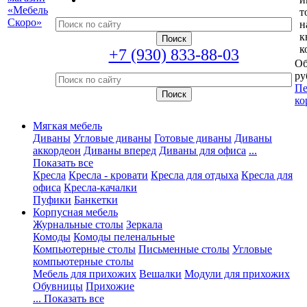
т
н
к
к
+7 (930) 833-88-03
Об
ру
Пе
ко
Мягкая мебель
Диваны
Угловые диваны
Готовые диваны
Диваны
аккордеон
Диваны вперед
Диваны для офиса
...
Показать все
Кресла
Кресла - кровати
Кресла для отдыха
Кресла для
офиса
Кресла-качалки
Пуфики
Банкетки
Корпусная мебель
Журнальные столы
Зеркала
Комоды
Комоды пеленальные
Компьютерные столы
Письменные столы
Угловые
компьютерные столы
Мебель для прихожих
Вешалки
Модули для прихожих
Обувницы
Прихожие
... Показать все