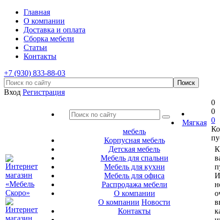
Главная
О компании
Доставка и оплата
Сборка мебели
Статьи
Контакты
+7 (930) 833-88-03
Вход
Регистрация
0
0
0
Мягкая
Ко
мебель
пу
Корпусная мебель
Детская мебель
К
Мебель для спальни
в
Мебель для кухни
п
Мебель для офиса
И
Распродажа мебели
н
О компании
о
О компании
Новости
в
Контакты
к
и