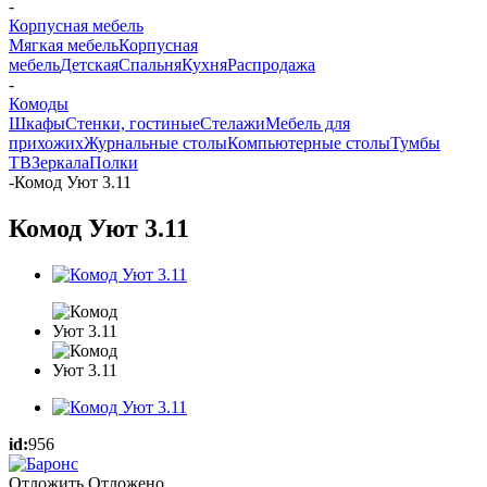
-
Корпусная мебель
Мягкая мебель
Корпусная
мебель
Детская
Спальня
Кухня
Распродажа
-
Комоды
Шкафы
Стенки, гостиные
Стелажи
Мебель для
прихожих
Журнальные столы
Компьютерные столы
Тумбы
ТВ
Зеркала
Полки
-
Комод Уют 3.11
Комод Уют 3.11
id:
956
Отложить
Отложено