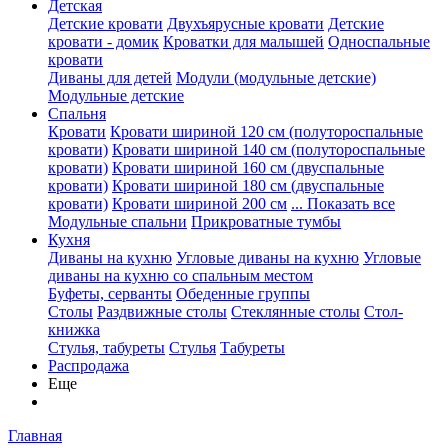
Детская
Детские кровати
Двухъярусные кровати
Детские
кровати - домик
Кроватки для малышей
Односпальные
кровати
Диваны для детей
Модули (модульные детские)
Модульные детские
Спальня
Кровати
Кровати шириной 120 см (полутороспальные
кровати)
Кровати шириной 140 см (полутороспальные
кровати)
Кровати шириной 160 см (двуспальные
кровати)
Кровати шириной 180 см (двуспальные
кровати)
Кровати шириной 200 см
... Показать все
Модульные спальни
Прикроватные тумбы
Кухня
Диваны на кухню
Угловые диваны на кухню
Угловые
диваны на кухню со спальным местом
Буфеты, серванты
Обеденные группы
Столы
Раздвижные столы
Стеклянные столы
Стол-
книжка
Стулья, табуреты
Стулья
Табуреты
Распродажа
Еще
Главная