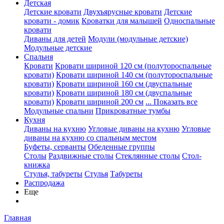
Детская
Детские кровати
Двухъярусные кровати
Детские
кровати - домик
Кроватки для малышей
Односпальные
кровати
Диваны для детей
Модули (модульные детские)
Модульные детские
Спальня
Кровати
Кровати шириной 120 см (полутороспальные
кровати)
Кровати шириной 140 см (полутороспальные
кровати)
Кровати шириной 160 см (двуспальные
кровати)
Кровати шириной 180 см (двуспальные
кровати)
Кровати шириной 200 см
... Показать все
Модульные спальни
Прикроватные тумбы
Кухня
Диваны на кухню
Угловые диваны на кухню
Угловые
диваны на кухню со спальным местом
Буфеты, серванты
Обеденные группы
Столы
Раздвижные столы
Стеклянные столы
Стол-
книжка
Стулья, табуреты
Стулья
Табуреты
Распродажа
Еще
Главная