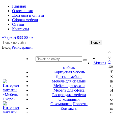
Главная
О компании
Доставка и оплата
Сборка мебели
Статьи
Контакты
+7 (930) 833-88-03
Вход
Регистрация
0
0
0
Мягкая
Ко
мебель
пу
Корпусная мебель
Детская мебель
К
Мебель для спальни
в
Мебель для кухни
п
Мебель для офиса
И
Распродажа мебели
н
О компании
о
О компании
Новости
в
Контакты
к
и