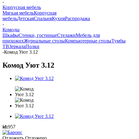
-
Корпусная мебель
Мягкая мебель
Корпусная
мебель
Детская
Спальня
Кухня
Распродажа
-
Комоды
Шкафы
Стенки, гостиные
Стелажи
Мебель для
прихожих
Журнальные столы
Компьютерные столы
Тумбы
ТВ
Зеркала
Полки
-
Комод Уют 3.12
Комод Уют 3.12
id:
957
Отложить
Отложено