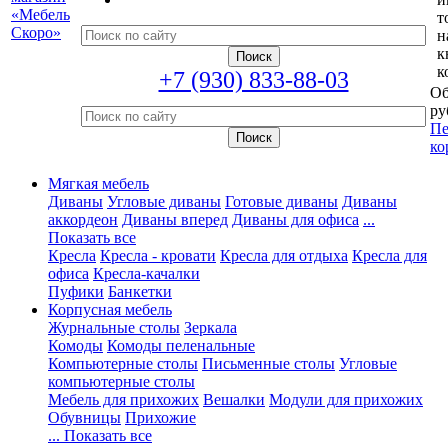
т
н
к
к
+7 (930) 833-88-03
Об
ру
Пе
ко
Мягкая мебель
Диваны
Угловые диваны
Готовые диваны
Диваны
аккордеон
Диваны вперед
Диваны для офиса
...
Показать все
Кресла
Кресла - кровати
Кресла для отдыха
Кресла для
офиса
Кресла-качалки
Пуфики
Банкетки
Корпусная мебель
Журнальные столы
Зеркала
Комоды
Комоды пеленальные
Компьютерные столы
Письменные столы
Угловые
компьютерные столы
Мебель для прихожих
Вешалки
Модули для прихожих
Обувницы
Прихожие
... Показать все