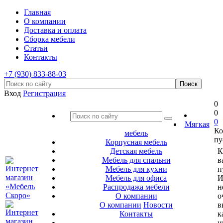
Главная
О компании
Доставка и оплата
Сборка мебели
Статьи
Контакты
+7 (930) 833-88-03
Вход
Регистрация
0
0
0
Мягкая
Ко
мебель
пу
Корпусная мебель
Детская мебель
К
Мебель для спальни
в
Мебель для кухни
п
Мебель для офиса
И
Распродажа мебели
н
О компании
о
О компании
Новости
в
Контакты
к
и