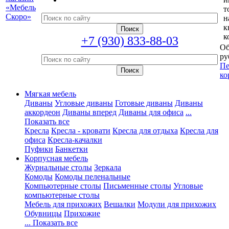
т
н
к
к
+7 (930) 833-88-03
Об
ру
Пе
ко
Мягкая мебель
Диваны
Угловые диваны
Готовые диваны
Диваны
аккордеон
Диваны вперед
Диваны для офиса
...
Показать все
Кресла
Кресла - кровати
Кресла для отдыха
Кресла для
офиса
Кресла-качалки
Пуфики
Банкетки
Корпусная мебель
Журнальные столы
Зеркала
Комоды
Комоды пеленальные
Компьютерные столы
Письменные столы
Угловые
компьютерные столы
Мебель для прихожих
Вешалки
Модули для прихожих
Обувницы
Прихожие
... Показать все