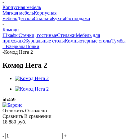
-
Корпусная мебель
Мягкая мебель
Корпусная
мебель
Детская
Спальня
Кухня
Распродажа
-
Комоды
Шкафы
Стенки, гостиные
Стелажи
Мебель для
прихожих
Журнальные столы
Компьютерные столы
Тумбы
ТВ
Зеркала
Полки
-
Комод Нега 2
Комод Нега 2
id:
469
Отложить
Отложено
Сравнить
В сравнении
18 880
руб.
-
+