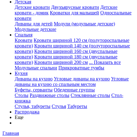
Детская
Детские кровати
Двухъярусные кровати
Детские
кровати - домик
Кроватки для малышей
Односпальные
кровати
Диваны для детей
Модули (модульные детские)
Модульные детские
Спальня
Кровати
Кровати шириной 120 см (полутороспальные
кровати)
Кровати шириной 140 см (полутороспальные
кровати)
Кровати шириной 160 см (двуспальные
кровати)
Кровати шириной 180 см (двуспальные
кровати)
Кровати шириной 200 см
... Показать все
Модульные спальни
Прикроватные тумбы
Кухня
Диваны на кухню
Угловые диваны на кухню
Угловые
диваны на кухню со спальным местом
Буфеты, серванты
Обеденные группы
Столы
Раздвижные столы
Стеклянные столы
Стол-
книжка
Стулья, табуреты
Стулья
Табуреты
Распродажа
Еще
Главная