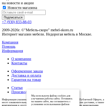
на новости и акции
Новости магазина
+7 (930) 833-88-03
2009-2026г. ©"Мебель-скоро" mebel-skoro.ru
Интернет магазин мебели. Недорогая мебель в Москве.
Компания
Помощь
Информация
О компании
Контакты
Оформление заказа
Доставка и оплата
Гарантия на товар
Статьи
Производители
Мы используем файлы cookies для
улучшения работы сайта. Оставаясь
Информация указанная на сайте (описания и цены), не относится к Публичной Оферте, а
на нашем сайте, вы соглашаетесь с
несет ознакомительный характер. Окончательная цена, условия и сроки доставки, а также
условиями использования файлов
комплектация и другие характеристики товаров - уточняются нашими менеджерами.