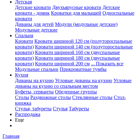
Детская
Детские кровати
Двухъярусные кровати
Детские
кровати - домик
Кроватки для малышей
Односпальные
кровати
Диваны для детей
Модули (модульные детские)
Модульные детские
Спальня
Кровати
Кровати шириной 120 см (полутороспальные
кровати)
Кровати шириной 140 см (полутороспальные
кровати)
Кровати шириной 160 см (двуспальные
кровати)
Кровати шириной 180 см (двуспальные
кровати)
Кровати шириной 200 см
... Показать все
Модульные спальни
Прикроватные тумбы
Кухня
Диваны на кухню
Угловые диваны на кухню
Угловые
диваны на кухню со спальным местом
Буфеты, серванты
Обеденные группы
Столы
Раздвижные столы
Стеклянные столы
Стол-
книжка
Стулья, табуреты
Стулья
Табуреты
Распродажа
Еще
Главная