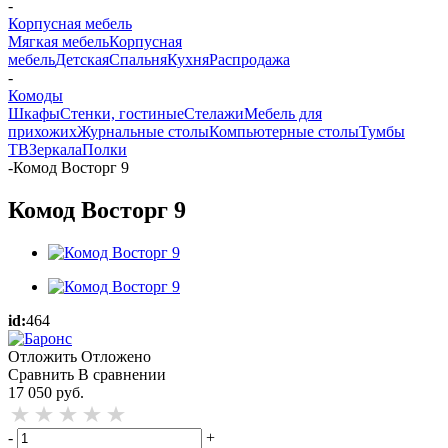
-
Корпусная мебель
Мягкая мебель
Корпусная
мебель
Детская
Спальня
Кухня
Распродажа
-
Комоды
Шкафы
Стенки, гостиные
Стелажи
Мебель для
прихожих
Журнальные столы
Компьютерные столы
Тумбы
ТВ
Зеркала
Полки
-
Комод Восторг 9
Комод Восторг 9
id:
464
Отложить
Отложено
Сравнить
В сравнении
17 050
руб.
-
+