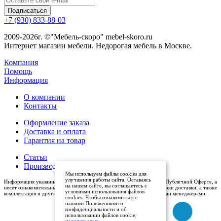
+7 (930) 833-88-03
2009-2026г. ©"Мебель-скоро" mebel-skoro.ru
Интернет магазин мебели. Недорогая мебель в Москве.
Компания
Помощь
Информация
О компании
Контакты
Оформление заказа
Доставка и оплата
Гарантия на товар
Статьи
Производители
Мы используем файлы cookies для
улучшения работы сайта. Оставаясь
Информация указанная на сайте (описания и цены), не относится к Публичной Оферте, а
на нашем сайте, вы соглашаетесь с
несет ознакомительный характер. Окончательная цена, условия и сроки доставки, а также
условиями использования файлов
комплектация и другие характеристики товаров - уточняются нашими менеджерами.
cookies. Чтобы ознакомиться с
нашими Положениями о
конфиденциальности и об
использовании файлов cookie,