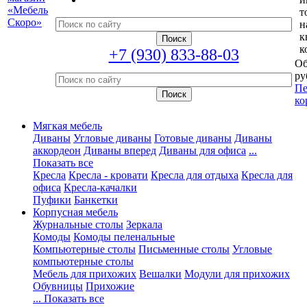
т
н
к
к
+7 (930) 833-88-03
Об
ру
Пе
ко
Мягкая мебель
Диваны
Угловые диваны
Готовые диваны
Диваны
аккордеон
Диваны вперед
Диваны для офиса
...
Показать все
Кресла
Кресла - кровати
Кресла для отдыха
Кресла для
офиса
Кресла-качалки
Пуфики
Банкетки
Корпусная мебель
Журнальные столы
Зеркала
Комоды
Комоды пеленальные
Компьютерные столы
Письменные столы
Угловые
компьютерные столы
Мебель для прихожих
Вешалки
Модули для прихожих
Обувницы
Прихожие
... Показать все