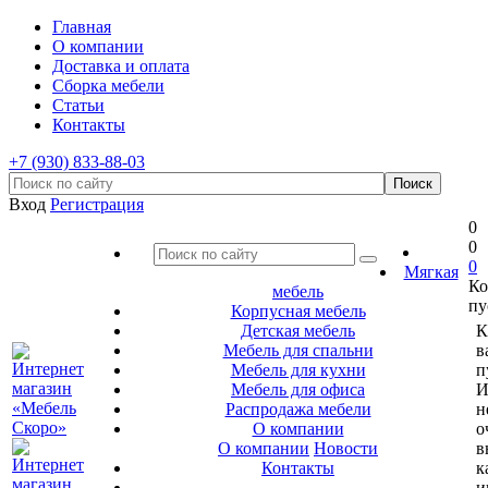
Главная
О компании
Доставка и оплата
Сборка мебели
Статьи
Контакты
+7 (930) 833-88-03
Вход
Регистрация
0
0
0
Мягкая
Ко
мебель
пу
Корпусная мебель
Детская мебель
К
Мебель для спальни
в
Мебель для кухни
п
Мебель для офиса
И
Распродажа мебели
н
О компании
о
О компании
Новости
в
Контакты
к
и