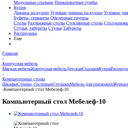
Модульные спальни
Прикроватные тумбы
Кухня
Диваны на кухню
Угловые диваны на кухню
Угловые ди
Буфеты, серванты
Обеденные группы
Столы
Раздвижные столы
Стеклянные столы
Стол-книжк
Стулья, табуреты
Стулья
Табуреты
Распродажа
Еще
Главная
-
Корпусная мебель
Мягкая мебель
Корпусная мебель
Детская
Спальня
Кухня
Распрод
-
Компьютерные столы
Шкафы
Стенки, гостиные
Стелажи
Мебель для прихожих
Журнал
-
Компьютерный стол Мебелеф-10
Компьютерный стол Мебелеф-10