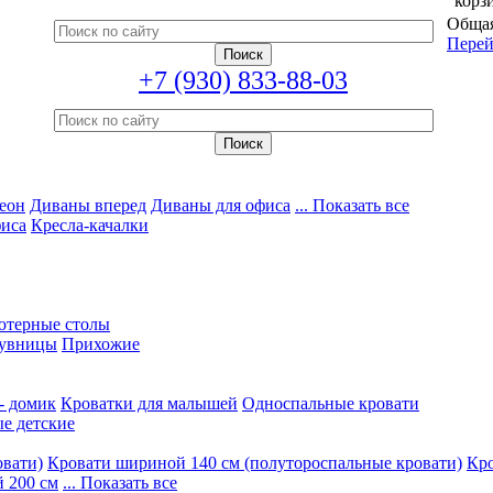
корз
Общая
Перей
+7 (930) 833-88-03
еон
Диваны вперед
Диваны для офиса
... Показать все
фиса
Кресла-качалки
ютерные столы
увницы
Прихожие
- домик
Кроватки для малышей
Односпальные кровати
е детские
овати)
Кровати шириной 140 см (полутороспальные кровати)
Кро
 200 см
... Показать все