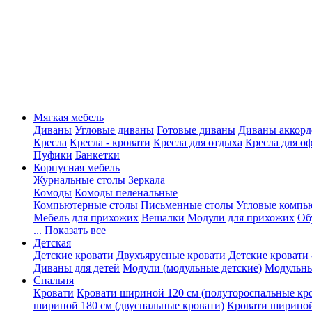
Мягкая мебель
Диваны
Угловые диваны
Готовые диваны
Диваны аккорд
Кресла
Кресла - кровати
Кресла для отдыха
Кресла для о
Пуфики
Банкетки
Корпусная мебель
Журнальные столы
Зеркала
Комоды
Комоды пеленальные
Компьютерные столы
Письменные столы
Угловые компь
Мебель для прихожих
Вешалки
Модули для прихожих
Об
... Показать все
Детская
Детские кровати
Двухъярусные кровати
Детские кровати 
Диваны для детей
Модули (модульные детские)
Модульны
Спальня
Кровати
Кровати шириной 120 см (полутороспальные кр
шириной 180 см (двуспальные кровати)
Кровати шириной