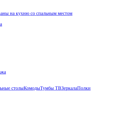
ваны на кухню со спальным местом
а
ажа
ьные столы
Комоды
Тумбы ТВ
Зеркала
Полки