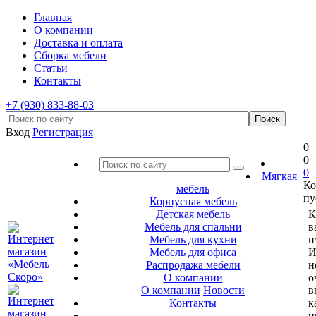
Главная
О компании
Доставка и оплата
Сборка мебели
Статьи
Контакты
+7 (930) 833-88-03
Вход
Регистрация
0
0
0
Мягкая
Ко
мебель
пу
Корпусная мебель
Детская мебель
К
Мебель для спальни
в
Мебель для кухни
п
Мебель для офиса
И
Распродажа мебели
н
О компании
о
О компании
Новости
в
Контакты
к
и