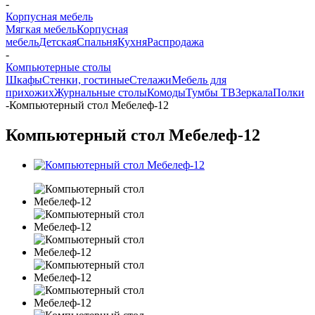
-
Корпусная мебель
Мягкая мебель
Корпусная
мебель
Детская
Спальня
Кухня
Распродажа
-
Компьютерные столы
Шкафы
Стенки, гостиные
Стелажи
Мебель для
прихожих
Журнальные столы
Комоды
Тумбы ТВ
Зеркала
Полки
-
Компьютерный стол Мебелеф-12
Компьютерный стол Мебелеф-12