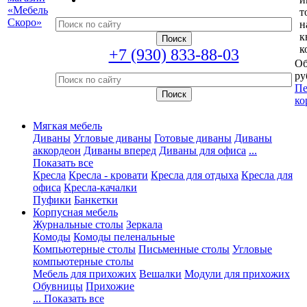
т
н
к
к
+7 (930) 833-88-03
Об
ру
Пе
ко
Мягкая мебель
Диваны
Угловые диваны
Готовые диваны
Диваны
аккордеон
Диваны вперед
Диваны для офиса
...
Показать все
Кресла
Кресла - кровати
Кресла для отдыха
Кресла для
офиса
Кресла-качалки
Пуфики
Банкетки
Корпусная мебель
Журнальные столы
Зеркала
Комоды
Комоды пеленальные
Компьютерные столы
Письменные столы
Угловые
компьютерные столы
Мебель для прихожих
Вешалки
Модули для прихожих
Обувницы
Прихожие
... Показать все