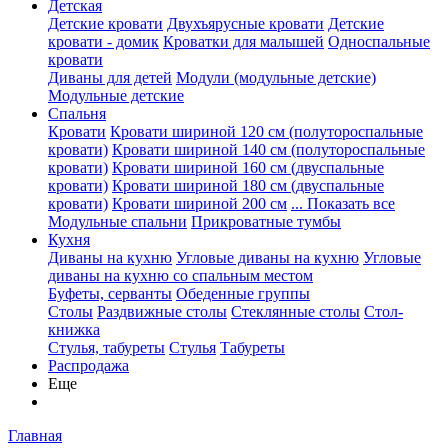
Детская
Детские кровати
Двухъярусные кровати
Детские
кровати - домик
Кроватки для малышей
Односпальные
кровати
Диваны для детей
Модули (модульные детские)
Модульные детские
Спальня
Кровати
Кровати шириной 120 см (полутороспальные
кровати)
Кровати шириной 140 см (полутороспальные
кровати)
Кровати шириной 160 см (двуспальные
кровати)
Кровати шириной 180 см (двуспальные
кровати)
Кровати шириной 200 см
... Показать все
Модульные спальни
Прикроватные тумбы
Кухня
Диваны на кухню
Угловые диваны на кухню
Угловые
диваны на кухню со спальным местом
Буфеты, серванты
Обеденные группы
Столы
Раздвижные столы
Стеклянные столы
Стол-
книжка
Стулья, табуреты
Стулья
Табуреты
Распродажа
Еще
Главная