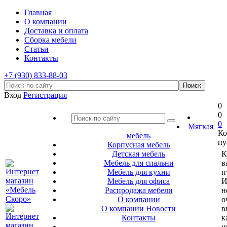
Главная
О компании
Доставка и оплата
Сборка мебели
Статьи
Контакты
+7 (930) 833-88-03
Вход
Регистрация
0
0
0
Мягкая
Ко
мебель
пу
Корпусная мебель
Детская мебель
К
Мебель для спальни
в
Мебель для кухни
п
Мебель для офиса
И
Распродажа мебели
н
О компании
о
О компании
Новости
в
Контакты
к
и