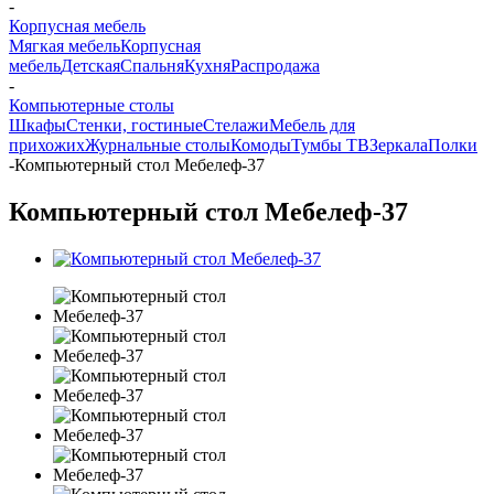
-
Корпусная мебель
Мягкая мебель
Корпусная
мебель
Детская
Спальня
Кухня
Распродажа
-
Компьютерные столы
Шкафы
Стенки, гостиные
Стелажи
Мебель для
прихожих
Журнальные столы
Комоды
Тумбы ТВ
Зеркала
Полки
-
Компьютерный стол Мебелеф-37
Компьютерный стол Мебелеф-37