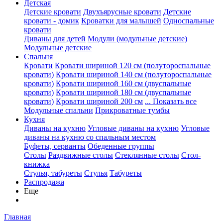
Детская
Детские кровати
Двухъярусные кровати
Детские
кровати - домик
Кроватки для малышей
Односпальные
кровати
Диваны для детей
Модули (модульные детские)
Модульные детские
Спальня
Кровати
Кровати шириной 120 см (полутороспальные
кровати)
Кровати шириной 140 см (полутороспальные
кровати)
Кровати шириной 160 см (двуспальные
кровати)
Кровати шириной 180 см (двуспальные
кровати)
Кровати шириной 200 см
... Показать все
Модульные спальни
Прикроватные тумбы
Кухня
Диваны на кухню
Угловые диваны на кухню
Угловые
диваны на кухню со спальным местом
Буфеты, серванты
Обеденные группы
Столы
Раздвижные столы
Стеклянные столы
Стол-
книжка
Стулья, табуреты
Стулья
Табуреты
Распродажа
Еще
Главная