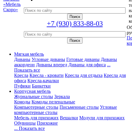
т
н
к
к
+7 (930) 833-88-03
Об
ру
Пе
ко
Мягкая мебель
Диваны
Угловые диваны
Готовые диваны
Диваны
аккордеон
Диваны вперед
Диваны для офиса
...
Показать все
Кресла
Кресла - кровати
Кресла для отдыха
Кресла для
офиса
Кресла-качалки
Пуфики
Банкетки
Корпусная мебель
Журнальные столы
Зеркала
Комоды
Комоды пеленальные
Компьютерные столы
Письменные столы
Угловые
компьютерные столы
Мебель для прихожих
Вешалки
Модули для прихожих
Обувницы
Прихожие
... Показать все