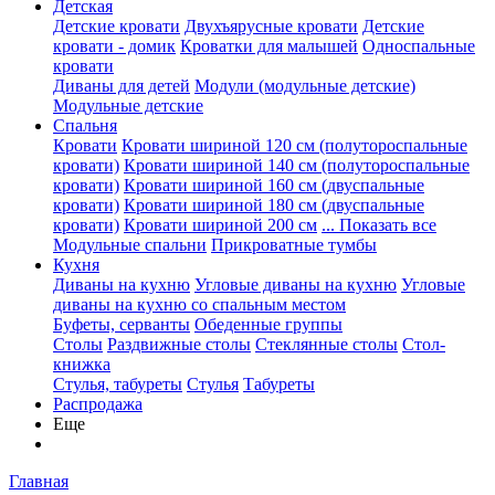
Детская
Детские кровати
Двухъярусные кровати
Детские
кровати - домик
Кроватки для малышей
Односпальные
кровати
Диваны для детей
Модули (модульные детские)
Модульные детские
Спальня
Кровати
Кровати шириной 120 см (полутороспальные
кровати)
Кровати шириной 140 см (полутороспальные
кровати)
Кровати шириной 160 см (двуспальные
кровати)
Кровати шириной 180 см (двуспальные
кровати)
Кровати шириной 200 см
... Показать все
Модульные спальни
Прикроватные тумбы
Кухня
Диваны на кухню
Угловые диваны на кухню
Угловые
диваны на кухню со спальным местом
Буфеты, серванты
Обеденные группы
Столы
Раздвижные столы
Стеклянные столы
Стол-
книжка
Стулья, табуреты
Стулья
Табуреты
Распродажа
Еще
Главная