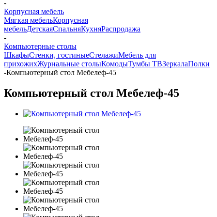
-
Корпусная мебель
Мягкая мебель
Корпусная
мебель
Детская
Спальня
Кухня
Распродажа
-
Компьютерные столы
Шкафы
Стенки, гостиные
Стелажи
Мебель для
прихожих
Журнальные столы
Комоды
Тумбы ТВ
Зеркала
Полки
-
Компьютерный стол Мебелеф-45
Компьютерный стол Мебелеф-45