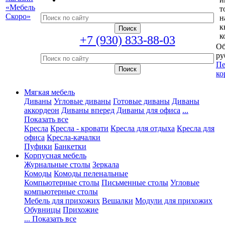
т
н
к
к
+7 (930) 833-88-03
Об
ру
Пе
ко
Мягкая мебель
Диваны
Угловые диваны
Готовые диваны
Диваны
аккордеон
Диваны вперед
Диваны для офиса
...
Показать все
Кресла
Кресла - кровати
Кресла для отдыха
Кресла для
офиса
Кресла-качалки
Пуфики
Банкетки
Корпусная мебель
Журнальные столы
Зеркала
Комоды
Комоды пеленальные
Компьютерные столы
Письменные столы
Угловые
компьютерные столы
Мебель для прихожих
Вешалки
Модули для прихожих
Обувницы
Прихожие
... Показать все