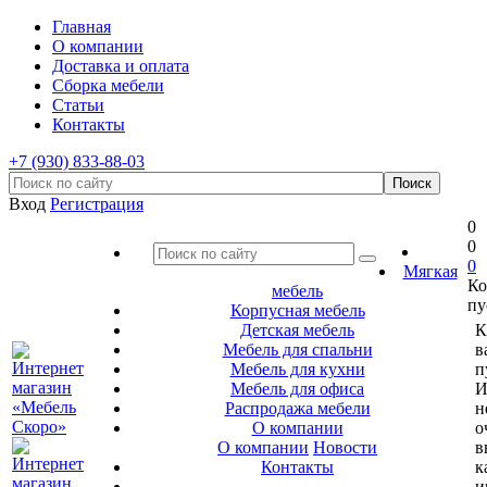
Главная
О компании
Доставка и оплата
Сборка мебели
Статьи
Контакты
+7 (930) 833-88-03
Вход
Регистрация
0
0
0
Мягкая
Ко
мебель
пу
Корпусная мебель
Детская мебель
К
Мебель для спальни
в
Мебель для кухни
п
Мебель для офиса
И
Распродажа мебели
н
О компании
о
О компании
Новости
в
Контакты
к
и