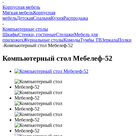
-
Корпусная мебель
Мягкая мебель
Корпусная
мебель
Детская
Спальня
Кухня
Распродажа
-
Компьютерные столы
Шкафы
Стенки, гостиные
Стелажи
Мебель для
прихожих
Журнальные столы
Комоды
Тумбы ТВ
Зеркала
Полки
-
Компьютерный стол Мебелеф-52
Компьютерный стол Мебелеф-52