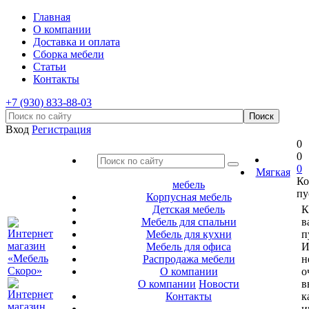
Главная
О компании
Доставка и оплата
Сборка мебели
Статьи
Контакты
+7 (930) 833-88-03
Вход
Регистрация
0
0
0
Мягкая
Ко
мебель
пу
Корпусная мебель
Детская мебель
К
Мебель для спальни
в
Мебель для кухни
п
Мебель для офиса
И
Распродажа мебели
н
О компании
о
О компании
Новости
в
Контакты
к
и