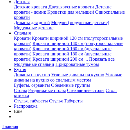
Детская
Детские кровати
Двухъярусные кровати
Детские
кровати - домик
Кроватки для малышей
Односпальные
кровати
Диваны для детей
Модули (модульные детские)
Модульные детские
Спальня
Кровати
Кровати шириной 120 см (полутороспальные
кровати)
Кровати шириной 140 см (полутороспальные
кровати)
Кровати шириной 160 см (двуспальные
кровати)
Кровати шириной 180 см (двуспальные
кровати)
Кровати шириной 200 см
... Показать все
Модульные спальни
Прикроватные тумбы
Кухня
Диваны на кухню
Угловые диваны на кухню
Угловые
диваны на кухню со спальным местом
Буфеты, серванты
Обеденные группы
Столы
Раздвижные столы
Стеклянные столы
Стол-
книжка
Стулья, табуреты
Стулья
Табуреты
Распродажа
Еще
Главная