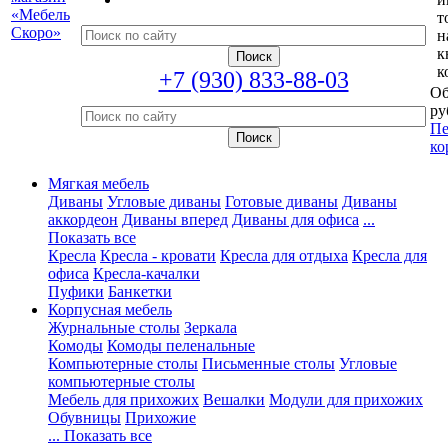
т
н
к
к
+7 (930) 833-88-03
Об
ру
Пе
ко
Мягкая мебель
Диваны
Угловые диваны
Готовые диваны
Диваны
аккордеон
Диваны вперед
Диваны для офиса
...
Показать все
Кресла
Кресла - кровати
Кресла для отдыха
Кресла для
офиса
Кресла-качалки
Пуфики
Банкетки
Корпусная мебель
Журнальные столы
Зеркала
Комоды
Комоды пеленальные
Компьютерные столы
Письменные столы
Угловые
компьютерные столы
Мебель для прихожих
Вешалки
Модули для прихожих
Обувницы
Прихожие
... Показать все