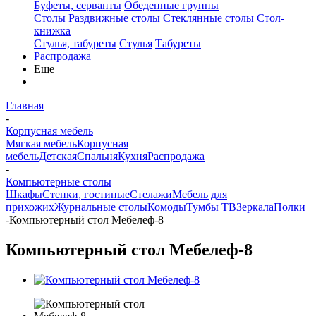
Буфеты, серванты
Обеденные группы
Столы
Раздвижные столы
Стеклянные столы
Стол-
книжка
Стулья, табуреты
Стулья
Табуреты
Распродажа
Еще
Главная
-
Корпусная мебель
Мягкая мебель
Корпусная
мебель
Детская
Спальня
Кухня
Распродажа
-
Компьютерные столы
Шкафы
Стенки, гостиные
Стелажи
Мебель для
прихожих
Журнальные столы
Комоды
Тумбы ТВ
Зеркала
Полки
-
Компьютерный стол Мебелеф-8
Компьютерный стол Мебелеф-8