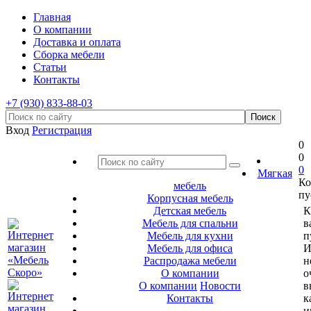
Главная
О компании
Доставка и оплата
Сборка мебели
Статьи
Контакты
+7 (930) 833-88-03
Вход
Регистрация
0
0
0
Мягкая
Ко
мебель
пу
Корпусная мебель
Детская мебель
К
Мебель для спальни
в
Мебель для кухни
п
Мебель для офиса
И
Распродажа мебели
н
О компании
о
О компании
Новости
в
Контакты
к
и