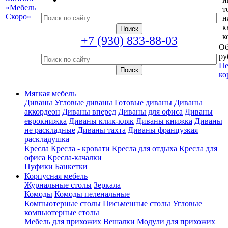
т
н
к
к
+7 (930) 833-88-03
Об
ру
Пе
ко
Мягкая мебель
Диваны
Угловые диваны
Готовые диваны
Диваны
аккордеон
Диваны вперед
Диваны для офиса
Диваны
еврокнижка
Диваны клик-кляк
Диваны книжка
Диваны
не раскладные
Диваны тахта
Диваны французкая
раскладушка
Кресла
Кресла - кровати
Кресла для отдыха
Кресла для
офиса
Кресла-качалки
Пуфики
Банкетки
Корпусная мебель
Журнальные столы
Зеркала
Комоды
Комоды пеленальные
Компьютерные столы
Письменные столы
Угловые
компьютерные столы
Мебель для прихожих
Вешалки
Модули для прихожих