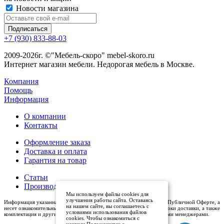
Новости магазина
+7 (930) 833-88-03
2009-2026г. ©"Мебель-скоро" mebel-skoro.ru
Интернет магазин мебели. Недорогая мебель в Москве.
Компания
Помощь
Информация
О компании
Контакты
Оформление заказа
Доставка и оплата
Гарантия на товар
Статьи
Производители
Мы используем файлы cookies для
улучшения работы сайта. Оставаясь
Информация указанная на сайте (описания и цены), не относится к Публичной Оферте, а
на нашем сайте, вы соглашаетесь с
несет ознакомительный характер. Окончательная цена, условия и сроки доставки, а также
условиями использования файлов
комплектация и другие характеристики товаров - уточняются нашими менеджерами.
cookies. Чтобы ознакомиться с