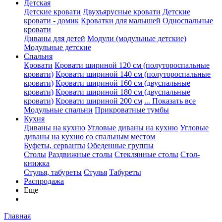
Детская
Детские кровати
Двухъярусные кровати
Детские
кровати - домик
Кроватки для малышей
Односпальные
кровати
Диваны для детей
Модули (модульные детские)
Модульные детские
Спальня
Кровати
Кровати шириной 120 см (полутороспальные
кровати)
Кровати шириной 140 см (полутороспальные
кровати)
Кровати шириной 160 см (двуспальные
кровати)
Кровати шириной 180 см (двуспальные
кровати)
Кровати шириной 200 см
... Показать все
Модульные спальни
Прикроватные тумбы
Кухня
Диваны на кухню
Угловые диваны на кухню
Угловые
диваны на кухню со спальным местом
Буфеты, серванты
Обеденные группы
Столы
Раздвижные столы
Стеклянные столы
Стол-
книжка
Стулья, табуреты
Стулья
Табуреты
Распродажа
Еще
Главная