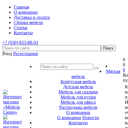
Главная
О компании
Доставка и оплата
Сборка мебели
Статьи
Контакты
+7 (930) 833-88-03
Вход
Регистрация
0
0
0
Мягкая
Ко
мебель
пу
Корпусная мебель
Детская мебель
К
Мебель для спальни
в
Мебель для кухни
п
Мебель для офиса
И
Распродажа мебели
н
О компании
о
О компании
Новости
в
Контакты
к
и