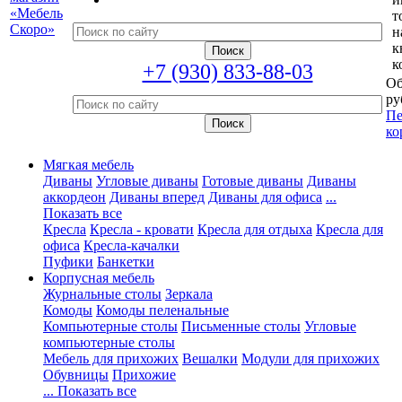
т
н
к
к
+7 (930) 833-88-03
Об
ру
Пе
ко
Мягкая мебель
Диваны
Угловые диваны
Готовые диваны
Диваны
аккордеон
Диваны вперед
Диваны для офиса
...
Показать все
Кресла
Кресла - кровати
Кресла для отдыха
Кресла для
офиса
Кресла-качалки
Пуфики
Банкетки
Корпусная мебель
Журнальные столы
Зеркала
Комоды
Комоды пеленальные
Компьютерные столы
Письменные столы
Угловые
компьютерные столы
Мебель для прихожих
Вешалки
Модули для прихожих
Обувницы
Прихожие
... Показать все