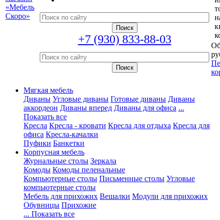
т
н
к
к
+7 (930) 833-88-03
Об
ру
Пе
ко
Мягкая мебель
Диваны
Угловые диваны
Готовые диваны
Диваны
аккордеон
Диваны вперед
Диваны для офиса
...
Показать все
Кресла
Кресла - кровати
Кресла для отдыха
Кресла для
офиса
Кресла-качалки
Пуфики
Банкетки
Корпусная мебель
Журнальные столы
Зеркала
Комоды
Комоды пеленальные
Компьютерные столы
Письменные столы
Угловые
компьютерные столы
Мебель для прихожих
Вешалки
Модули для прихожих
Обувницы
Прихожие
... Показать все