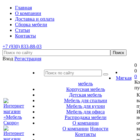
Главная
О компании
Доставка и оплата
Сборка мебели
Статьи
Контакты
+7 (930) 833-88-03
Вход
Регистрация
0
0
0
Мягкая
Ко
мебель
пу
Корпусная мебель
Детская мебель
К
Мебель для спальни
в
Мебель для кухни
п
Мебель для офиса
И
Распродажа мебели
н
О компании
о
О компании
Новости
в
Контакты
к
и