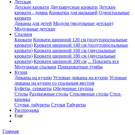
Детская
Детские кровати
Двухъярусные кровати
Детские
кровати - домик
Кроватки для малышей
Односпальные
кровати
Диваны для детей
Модули (модульные детские)
Модульные детские
Спальня
Кровати
Кровати шириной 120 см (полутороспальные
кровати)
Кровати шириной 140 см (полутороспальные
кровати)
Кровати шириной 160 см (двуспальные
кровати)
Кровати шириной 180 см (двуспальные
кровати)
Кровати шириной 200 см
... Показать все
Модульные спальни
Прикроватные тумбы
Кухня
Диваны на кухню
Угловые диваны на кухню
Угловые
диваны на кухню со спальным местом
Буфеты, серванты
Обеденные группы
Столы
Раздвижные столы
Стеклянные столы
Стол-
книжка
Стулья, табуреты
Стулья
Табуреты
Распродажа
Еще
Главная