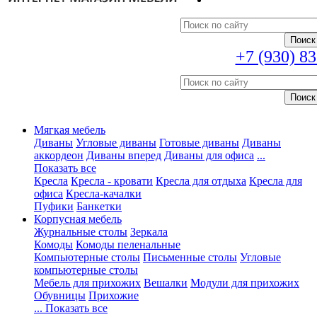
+7 (930) 8
Мягкая мебель
Диваны
Угловые диваны
Готовые диваны
Диваны
аккордеон
Диваны вперед
Диваны для офиса
...
Показать все
Кресла
Кресла - кровати
Кресла для отдыха
Кресла для
офиса
Кресла-качалки
Пуфики
Банкетки
Корпусная мебель
Журнальные столы
Зеркала
Комоды
Комоды пеленальные
Компьютерные столы
Письменные столы
Угловые
компьютерные столы
Мебель для прихожих
Вешалки
Модули для прихожих
Обувницы
Прихожие
... Показать все