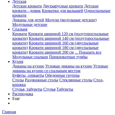
Детская
Детские кровати
Двухъярусные кровати
Детские
кровати - домик
Кроватки для малышей
Односпальные
кровати
Диваны для детей
Модули (модульные детские)
Модульные детские
Спальня
Кровати
Кровати шириной 120 см (полутороспальные
кровати)
Кровати шириной 140 см (полутороспальные
кровати)
Кровати шириной 160 см (двуспальные
кровати)
Кровати шириной 180 см (двуспальные
кровати)
Кровати шириной 200 см
... Показать все
Модульные спальни
Прикроватные тумбы
Кухня
Диваны на кухню
Угловые диваны на кухню
Угловые
диваны на кухню со спальным местом
Буфеты, серванты
Обеденные группы
Столы
Раздвижные столы
Стеклянные столы
Стол-
книжка
Стулья, табуреты
Стулья
Табуреты
Распродажа
Еще
Главная