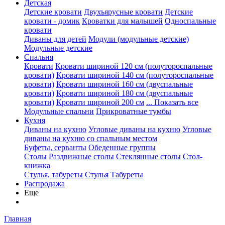
Детская
Детские кровати
Двухъярусные кровати
Детские
кровати - домик
Кроватки для малышей
Односпальные
кровати
Диваны для детей
Модули (модульные детские)
Модульные детские
Спальня
Кровати
Кровати шириной 120 см (полутороспальные
кровати)
Кровати шириной 140 см (полутороспальные
кровати)
Кровати шириной 160 см (двуспальные
кровати)
Кровати шириной 180 см (двуспальные
кровати)
Кровати шириной 200 см
... Показать все
Модульные спальни
Прикроватные тумбы
Кухня
Диваны на кухню
Угловые диваны на кухню
Угловые
диваны на кухню со спальным местом
Буфеты, серванты
Обеденные группы
Столы
Раздвижные столы
Стеклянные столы
Стол-
книжка
Стулья, табуреты
Стулья
Табуреты
Распродажа
Еще
Главная