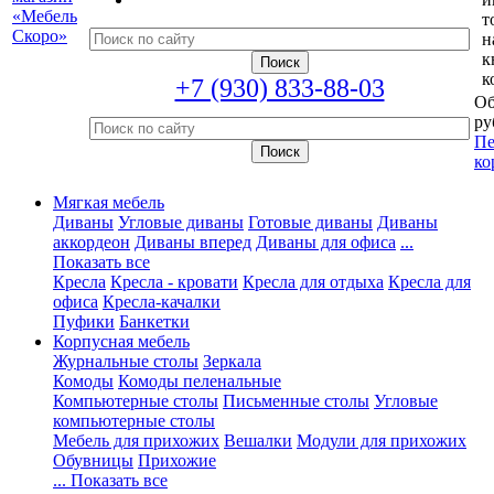
т
н
к
к
+7 (930) 833-88-03
Об
ру
Пе
ко
Мягкая мебель
Диваны
Угловые диваны
Готовые диваны
Диваны
аккордеон
Диваны вперед
Диваны для офиса
...
Показать все
Кресла
Кресла - кровати
Кресла для отдыха
Кресла для
офиса
Кресла-качалки
Пуфики
Банкетки
Корпусная мебель
Журнальные столы
Зеркала
Комоды
Комоды пеленальные
Компьютерные столы
Письменные столы
Угловые
компьютерные столы
Мебель для прихожих
Вешалки
Модули для прихожих
Обувницы
Прихожие
... Показать все