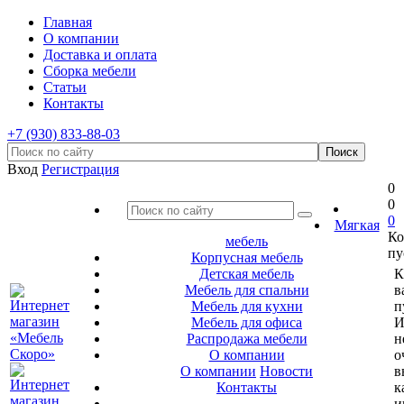
Главная
О компании
Доставка и оплата
Сборка мебели
Статьи
Контакты
+7 (930) 833-88-03
Вход
Регистрация
0
0
0
Мягкая
Ко
мебель
пу
Корпусная мебель
Детская мебель
К
Мебель для спальни
в
Мебель для кухни
п
Мебель для офиса
И
Распродажа мебели
н
О компании
о
О компании
Новости
в
Контакты
к
и