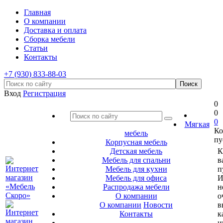
Главная
О компании
Доставка и оплата
Сборка мебели
Статьи
Контакты
+7 (930) 833-88-03
Вход
Регистрация
0
0
0
Мягкая
Ко
мебель
пу
Корпусная мебель
Детская мебель
К
Мебель для спальни
в
Мебель для кухни
п
Мебель для офиса
И
Распродажа мебели
н
О компании
о
О компании
Новости
в
Контакты
к
и