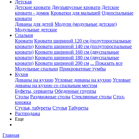
Детская
Детские кровати
Двухъярусные кровати
Детские
кровати - домик
Кроватки для малышей
Односпальные
кровати
Диваны для детей
Модули (модульные детские)
Модульные детские
Спальня
Кровати
Кровати шириной 120 см (полутороспальные
кровати)
Кровати шириной 140 см (полутороспальные
кровати)
Кровати шириной 160 см (двуспальные
кровати)
Кровати шириной 180 см (двуспальные
кровати)
Кровати шириной 200 см
... Показать все
Модульные спальни
Прикроватные тумбы
Кухня
Диваны на кухню
Угловые диваны на кухню
Угловые
диваны на кухню со спальным местом
Буфеты, серванты
Обеденные группы
Столы
Раздвижные столы
Стеклянные столы
Стол-
книжка
Стулья, табуреты
Стулья
Табуреты
Распродажа
Еще
Главная