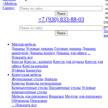
т
н
к
к
+7 (930) 833-88-03
Об
ру
Пе
ко
Мягкая мебель
Диваны
Угловые диваны
Готовые диваны
Диваны
аккордеон
Диваны вперед
Диваны для офиса
...
Показать все
Кресла
Кресла - кровати
Кресла для отдыха
Кресла для
офиса
Кресла-качалки
Пуфики
Банкетки
Корпусная мебель
Журнальные столы
Зеркала
Комоды
Комоды пеленальные
Компьютерные столы
Письменные столы
Угловые
компьютерные столы
Мебель для прихожих
Вешалки
Модули для прихожих
Обувницы
Прихожие
... Показать все