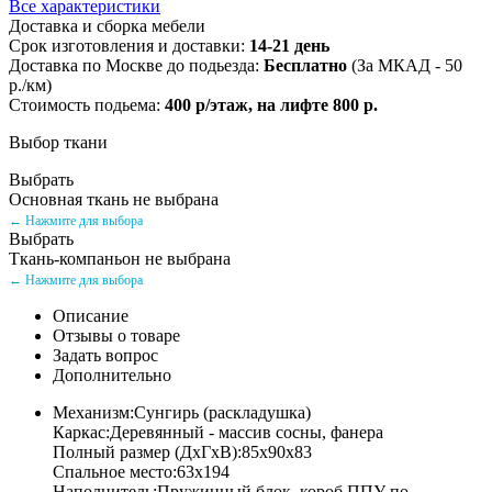
Все характеристики
Доставка и сборка мебели
Срок изготовления и доставки:
14-21 день
Доставка по Москве до подьезда:
Бесплатно
(За МКАД - 50
р./км)
Стоимость подьема:
400 р/этаж, на лифте 800 р.
Выбор ткани
Выбрать
Основная ткань не выбрана
← Нажмите для выбора
Выбрать
Ткань-компаньон не выбрана
← Нажмите для выбора
Описание
Отзывы о товаре
Задать вопрос
Дополнительно
Механизм:Сунгирь (раскладушка)
Каркас:Деревянный - массив сосны, фанера
Полный размер (ДхГхВ):85х90х83
Спальное место:63х194
Наполнитель:Пружинный блок, короб ППУ по