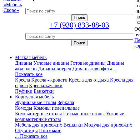
т
н
к
к
+7 (930) 833-88-03
Об
ру
Пе
ко
Мягкая мебель
Диваны
Угловые диваны
Готовые диваны
Диваны
аккордеон
Диваны вперед
Диваны для офиса
...
Показать все
Кресла
Кресла - кровати
Кресла для отдыха
Кресла для
офиса
Кресла-качалки
Пуфики
Банкетки
Корпусная мебель
Журнальные столы
Зеркала
Комоды
Комоды пеленальные
Компьютерные столы
Письменные столы
Угловые
компьютерные столы
Мебель для прихожих
Вешалки
Модули для прихожих
Обувницы
Прихожие
... Показать все