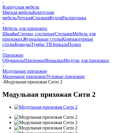
-
Корпусная мебель
Мягкая мебель
Корпусная
мебель
Детская
Спальня
Кухня
Распродажа
-
Мебель для прихожих
Шкафы
Стенки, гостиные
Стелажи
Мебель для
прихожих
Журнальные столы
Компьютерные
столы
Комоды
Тумбы ТВ
Зеркала
Полки
-
Прихожие
Обувницы
Прихожие
Вешалки
Модули для прихожих
-
Модульные прихожие
Маленькие прихожие
Угловые прихожие
-
Модульная прихожая Сити 2
Модульная прихожая Сити 2