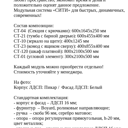
положительно оценят данное предложение.
Модульная система «СИТИ» для быстрых, динамичных,
современных!
Состав композиции:
СТ-04 (Секция с крючками): 600х1645х250 мм
СТ-21 (тумба с барной дверью): 600х455х400 мм
СТ-10 (зеркало на щите): 400х1245 мм
СТ-23 (комод с ящиком сверху): 400х855х400 мм
СТ-120 (шкаф платяной): 800х2100х500 мм
СТ-01 (угловой элемент): 300х2100х500 мм
Каждый модуль можно приобрести отдельно!
Стоимость уточняйте у менеджера.
На фото:
Корпус ЛДСП: Пикар / Фасад ЛДСП: Белый
Стандартная комплектация:
- корпус и фасад – ЛДСП 16 мм;
- фурнитур – Boyard, роликовые направляющие;
- ручка – скоба 96 мм, серебро матовое;
- опора – опора регулируемая прямоугольная, h-20 мм,
цвет металлик;