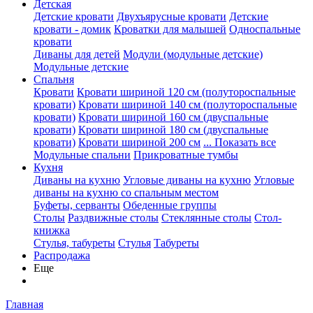
Детская
Детские кровати
Двухъярусные кровати
Детские
кровати - домик
Кроватки для малышей
Односпальные
кровати
Диваны для детей
Модули (модульные детские)
Модульные детские
Спальня
Кровати
Кровати шириной 120 см (полутороспальные
кровати)
Кровати шириной 140 см (полутороспальные
кровати)
Кровати шириной 160 см (двуспальные
кровати)
Кровати шириной 180 см (двуспальные
кровати)
Кровати шириной 200 см
... Показать все
Модульные спальни
Прикроватные тумбы
Кухня
Диваны на кухню
Угловые диваны на кухню
Угловые
диваны на кухню со спальным местом
Буфеты, серванты
Обеденные группы
Столы
Раздвижные столы
Стеклянные столы
Стол-
книжка
Стулья, табуреты
Стулья
Табуреты
Распродажа
Еще
Главная