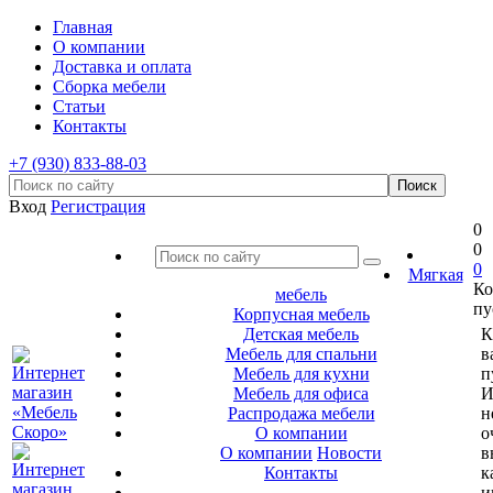
Главная
О компании
Доставка и оплата
Сборка мебели
Статьи
Контакты
+7 (930) 833-88-03
Вход
Регистрация
0
0
0
Мягкая
Ко
мебель
пу
Корпусная мебель
Детская мебель
К
Мебель для спальни
в
Мебель для кухни
п
Мебель для офиса
И
Распродажа мебели
н
О компании
о
О компании
Новости
в
Контакты
к
и