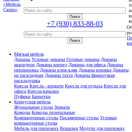
т
н
к
к
+7 (930) 833-88-03
Об
ру
Пе
ко
Мягкая мебель
Диваны
Угловые диваны
Готовые диваны
Диваны
аккордеон
Диваны вперед
Диваны для офиса
Диваны
еврокнижка
Диваны клик-кляк
Диваны книжка
Диваны
не раскладные
Диваны тахта
Диваны французкая
раскладушка
Кресла
Кресла - кровати
Кресла для отдыха
Кресла для
офиса
Кресла-качалки
Пуфики
Банкетки
Корпусная мебель
Журнальные столы
Зеркала
Комоды
Комоды пеленальные
Компьютерные столы
Письменные столы
Угловые
компьютерные столы
Мебель для прихожих
Вешалки
Модули для прихожих