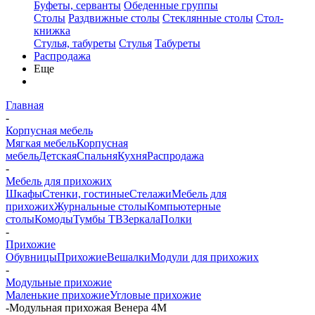
Буфеты, серванты
Обеденные группы
Столы
Раздвижные столы
Стеклянные столы
Стол-
книжка
Стулья, табуреты
Стулья
Табуреты
Распродажа
Еще
Главная
-
Корпусная мебель
Мягкая мебель
Корпусная
мебель
Детская
Спальня
Кухня
Распродажа
-
Мебель для прихожих
Шкафы
Стенки, гостиные
Стелажи
Мебель для
прихожих
Журнальные столы
Компьютерные
столы
Комоды
Тумбы ТВ
Зеркала
Полки
-
Прихожие
Обувницы
Прихожие
Вешалки
Модули для прихожих
-
Модульные прихожие
Маленькие прихожие
Угловые прихожие
-
Модульная прихожая Венера 4М