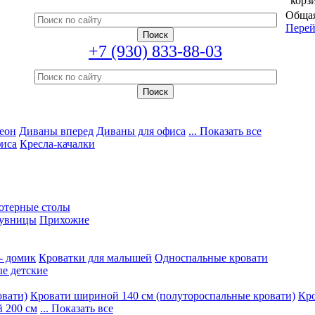
корз
Общая
Перей
+7 (930) 833-88-03
еон
Диваны вперед
Диваны для офиса
... Показать все
фиса
Кресла-качалки
ютерные столы
увницы
Прихожие
- домик
Кроватки для малышей
Односпальные кровати
е детские
овати)
Кровати шириной 140 см (полутороспальные кровати)
Кро
 200 см
... Показать все