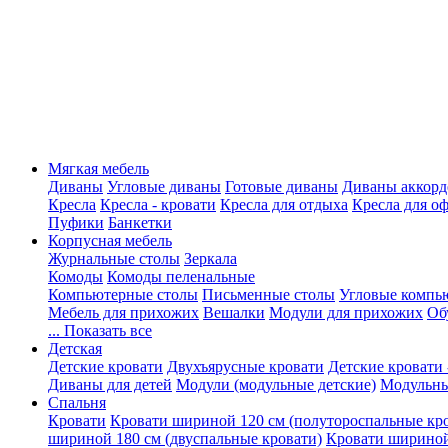
Мягкая мебель
Диваны
Угловые диваны
Готовые диваны
Диваны аккорд
Кресла
Кресла - кровати
Кресла для отдыха
Кресла для о
Пуфики
Банкетки
Корпусная мебель
Журнальные столы
Зеркала
Комоды
Комоды пеленальные
Компьютерные столы
Письменные столы
Угловые компь
Мебель для прихожих
Вешалки
Модули для прихожих
Об
... Показать все
Детская
Детские кровати
Двухъярусные кровати
Детские кровати 
Диваны для детей
Модули (модульные детские)
Модульны
Спальня
Кровати
Кровати шириной 120 см (полутороспальные кр
шириной 180 см (двуспальные кровати)
Кровати шириной