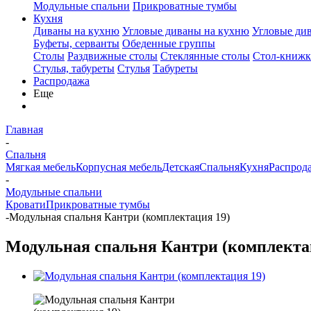
Модульные спальни
Прикроватные тумбы
Кухня
Диваны на кухню
Угловые диваны на кухню
Угловые ди
Буфеты, серванты
Обеденные группы
Столы
Раздвижные столы
Стеклянные столы
Стол-книжк
Стулья, табуреты
Стулья
Табуреты
Распродажа
Еще
Главная
-
Спальня
Мягкая мебель
Корпусная мебель
Детская
Спальня
Кухня
Распрод
-
Модульные спальни
Кровати
Прикроватные тумбы
-
Модульная спальня Кантри (комплектация 19)
Модульная спальня Кантри (комплекта