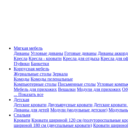
Мягкая мебель
Диваны
Угловые диваны
Готовые диваны
Диваны аккорд
Кресла
Кресла - кровати
Кресла для отдыха
Кресла для о
Пуфики
Банкетки
Корпусная мебель
Журнальные столы
Зеркала
Комоды
Комоды пеленальные
Компьютерные столы
Письменные столы
Угловые компь
Мебель для прихожих
Вешалки
Модули для прихожих
Об
... Показать все
Детская
Детские кровати
Двухъярусные кровати
Детские кровати 
Диваны для детей
Модули (модульные детские)
Модульны
Спальня
Кровати
Кровати шириной 120 см (полутороспальные кр
шириной 180 см (двуспальные кровати)
Кровати шириной