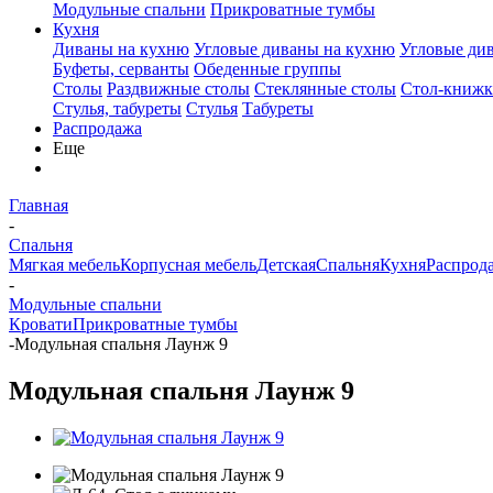
Модульные спальни
Прикроватные тумбы
Кухня
Диваны на кухню
Угловые диваны на кухню
Угловые ди
Буфеты, серванты
Обеденные группы
Столы
Раздвижные столы
Стеклянные столы
Стол-книжк
Стулья, табуреты
Стулья
Табуреты
Распродажа
Еще
Главная
-
Спальня
Мягкая мебель
Корпусная мебель
Детская
Спальня
Кухня
Распрод
-
Модульные спальни
Кровати
Прикроватные тумбы
-
Модульная спальня Лаунж 9
Модульная спальня Лаунж 9