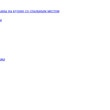
ваны на кухню со спальным местом
а
ажа