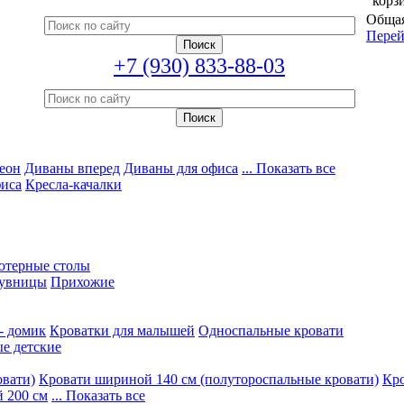
корз
Общая
Перей
+7 (930) 833-88-03
еон
Диваны вперед
Диваны для офиса
... Показать все
фиса
Кресла-качалки
ютерные столы
увницы
Прихожие
- домик
Кроватки для малышей
Односпальные кровати
е детские
овати)
Кровати шириной 140 см (полутороспальные кровати)
Кро
 200 см
... Показать все