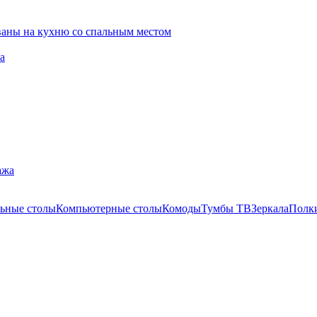
ваны на кухню со спальным местом
а
ажа
ьные столы
Компьютерные столы
Комоды
Тумбы ТВ
Зеркала
Полк