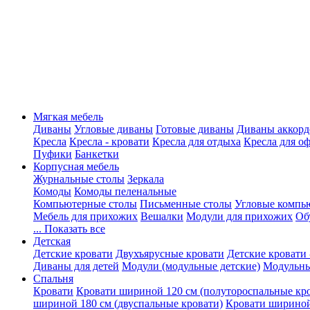
Мягкая мебель
Диваны
Угловые диваны
Готовые диваны
Диваны аккорд
Кресла
Кресла - кровати
Кресла для отдыха
Кресла для о
Пуфики
Банкетки
Корпусная мебель
Журнальные столы
Зеркала
Комоды
Комоды пеленальные
Компьютерные столы
Письменные столы
Угловые компь
Мебель для прихожих
Вешалки
Модули для прихожих
Об
... Показать все
Детская
Детские кровати
Двухъярусные кровати
Детские кровати 
Диваны для детей
Модули (модульные детские)
Модульны
Спальня
Кровати
Кровати шириной 120 см (полутороспальные кр
шириной 180 см (двуспальные кровати)
Кровати шириной