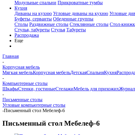
Модульные спальни
Прикроватные тумбы
Кухня
Диваны на кухню
Угловые диваны на кухню
Угловые ди
Буфеты, серванты
Обеденные группы
Столы
Раздвижные столы
Стеклянные столы
Стол-книжк
Стулья, табуреты
Стулья
Табуреты
Распродажа
Еще
Главная
-
Корпусная мебель
Мягкая мебель
Корпусная мебель
Детская
Спальня
Кухня
Распрод
-
Компьютерные столы
Шкафы
Стенки, гостиные
Стелажи
Мебель для прихожих
Журнал
-
Письменные столы
Угловые компьютерные столы
-
Письменный стол Мебелеф-6
Письменный стол Мебелеф-6