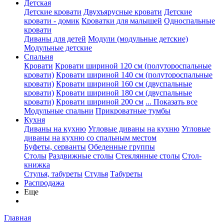
Детская
Детские кровати
Двухъярусные кровати
Детские
кровати - домик
Кроватки для малышей
Односпальные
кровати
Диваны для детей
Модули (модульные детские)
Модульные детские
Спальня
Кровати
Кровати шириной 120 см (полутороспальные
кровати)
Кровати шириной 140 см (полутороспальные
кровати)
Кровати шириной 160 см (двуспальные
кровати)
Кровати шириной 180 см (двуспальные
кровати)
Кровати шириной 200 см
... Показать все
Модульные спальни
Прикроватные тумбы
Кухня
Диваны на кухню
Угловые диваны на кухню
Угловые
диваны на кухню со спальным местом
Буфеты, серванты
Обеденные группы
Столы
Раздвижные столы
Стеклянные столы
Стол-
книжка
Стулья, табуреты
Стулья
Табуреты
Распродажа
Еще
Главная