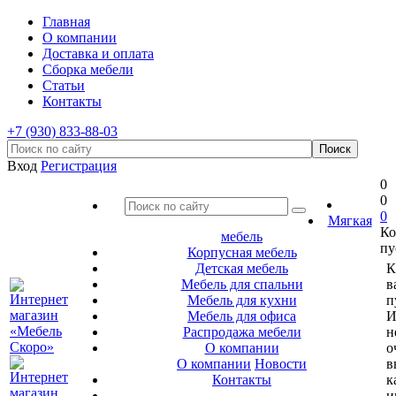
Главная
О компании
Доставка и оплата
Сборка мебели
Статьи
Контакты
+7 (930) 833-88-03
Вход
Регистрация
0
0
0
Мягкая
Ко
мебель
пу
Корпусная мебель
Детская мебель
К
Мебель для спальни
в
Мебель для кухни
п
Мебель для офиса
И
Распродажа мебели
н
О компании
о
О компании
Новости
в
Контакты
к
и