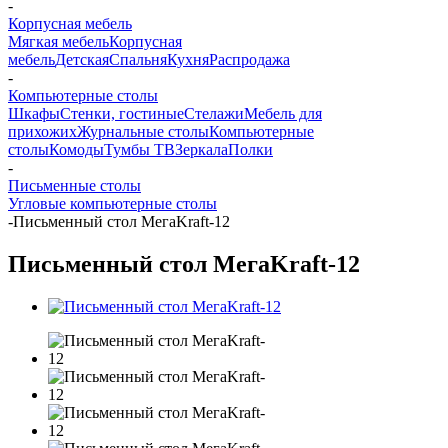
-
Корпусная мебель
Мягкая мебель
Корпусная
мебель
Детская
Спальня
Кухня
Распродажа
-
Компьютерные столы
Шкафы
Стенки, гостиные
Стелажи
Мебель для
прихожих
Журнальные столы
Компьютерные
столы
Комоды
Тумбы ТВ
Зеркала
Полки
-
Письменные столы
Угловые компьютерные столы
-
Письменный стол МегаKraft-12
Письменный стол МегаKraft-12