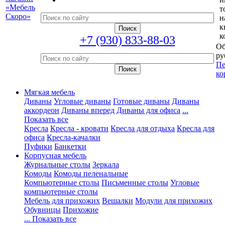
т
н
к
к
+7 (930) 833-88-03
Об
ру
Пе
ко
Мягкая мебель
Диваны
Угловые диваны
Готовые диваны
Диваны
аккордеон
Диваны вперед
Диваны для офиса
...
Показать все
Кресла
Кресла - кровати
Кресла для отдыха
Кресла для
офиса
Кресла-качалки
Пуфики
Банкетки
Корпусная мебель
Журнальные столы
Зеркала
Комоды
Комоды пеленальные
Компьютерные столы
Письменные столы
Угловые
компьютерные столы
Мебель для прихожих
Вешалки
Модули для прихожих
Обувницы
Прихожие
... Показать все