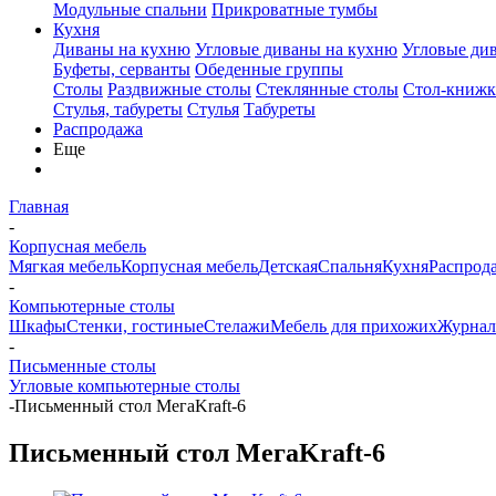
Модульные спальни
Прикроватные тумбы
Кухня
Диваны на кухню
Угловые диваны на кухню
Угловые ди
Буфеты, серванты
Обеденные группы
Столы
Раздвижные столы
Стеклянные столы
Стол-книжк
Стулья, табуреты
Стулья
Табуреты
Распродажа
Еще
Главная
-
Корпусная мебель
Мягкая мебель
Корпусная мебель
Детская
Спальня
Кухня
Распрод
-
Компьютерные столы
Шкафы
Стенки, гостиные
Стелажи
Мебель для прихожих
Журнал
-
Письменные столы
Угловые компьютерные столы
-
Письменный стол МегаKraft-6
Письменный стол МегаKraft-6