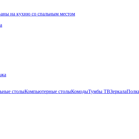
ваны на кухню со спальным местом
а
ажа
ьные столы
Компьютерные столы
Комоды
Тумбы ТВ
Зеркала
Полк