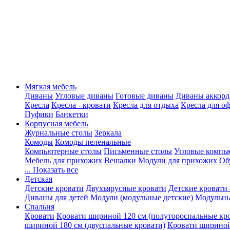
Мягкая мебель
Диваны
Угловые диваны
Готовые диваны
Диваны аккорд
Кресла
Кресла - кровати
Кресла для отдыха
Кресла для о
Пуфики
Банкетки
Корпусная мебель
Журнальные столы
Зеркала
Комоды
Комоды пеленальные
Компьютерные столы
Письменные столы
Угловые компь
Мебель для прихожих
Вешалки
Модули для прихожих
Об
... Показать все
Детская
Детские кровати
Двухъярусные кровати
Детские кровати 
Диваны для детей
Модули (модульные детские)
Модульны
Спальня
Кровати
Кровати шириной 120 см (полутороспальные кр
шириной 180 см (двуспальные кровати)
Кровати шириной