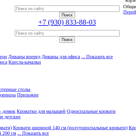
корз
Общая
Перей
+7 (930) 833-88-03
еон
Диваны вперед
Диваны для офиса
... Показать все
фиса
Кресла-качалки
ютерные столы
увницы
Прихожие
- домик
Кроватки для малышей
Односпальные кровати
е детские
овати)
Кровати шириной 140 см (полутороспальные кровати)
Кро
 200 см
... Показать все