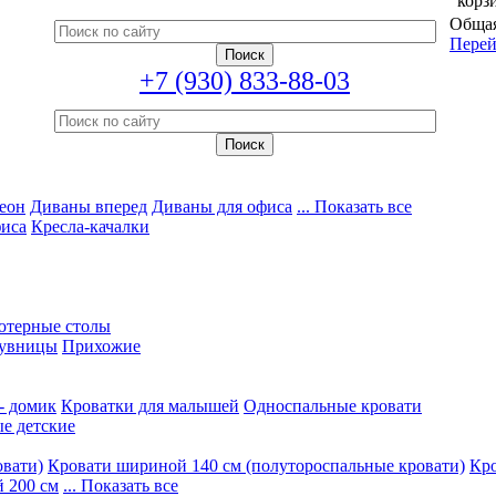
корз
Общая
Перей
+7 (930) 833-88-03
еон
Диваны вперед
Диваны для офиса
... Показать все
фиса
Кресла-качалки
ютерные столы
увницы
Прихожие
- домик
Кроватки для малышей
Односпальные кровати
е детские
овати)
Кровати шириной 140 см (полутороспальные кровати)
Кро
 200 см
... Показать все