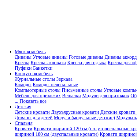
Мягкая мебель
Диваны
Угловые диваны
Готовые диваны
Диваны аккорд
Кресла
Кресла - кровати
Кресла для отдыха
Кресла для о
Пуфики
Банкетки
Корпусная мебель
Журнальные столы
Зеркала
Комоды
Комоды пеленальные
Компьютерные столы
Письменные столы
Угловые компь
Мебель для прихожих
Вешалки
Модули для прихожих
Об
... Показать все
Детская
Детские кровати
Двухъярусные кровати
Детские кровати 
Диваны для детей
Модули (модульные детские)
Модульны
Спальня
Кровати
Кровати шириной 120 см (полутороспальные кр
шириной 180 см (двуспальные кровати)
Кровати шириной