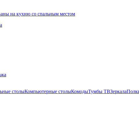
ваны на кухню со спальным местом
а
ажа
ьные столы
Компьютерные столы
Комоды
Тумбы ТВ
Зеркала
Полк