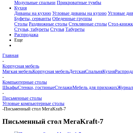
Модульные спальни
Прикроватные тумбы
Кухня
Диваны на кухню
Угловые диваны на кухню
Угловые ди
Буфеты, серванты
Обеденные группы
Столы
Раздвижные столы
Стеклянные столы
Стол-книжк
Стулья, табуреты
Стулья
Табуреты
Распродажа
Еще
Главная
-
Корпусная мебель
Мягкая мебель
Корпусная мебель
Детская
Спальня
Кухня
Распрод
-
Компьютерные столы
Шкафы
Стенки, гостиные
Стелажи
Мебель для прихожих
Журнал
-
Письменные столы
Угловые компьютерные столы
-
Письменный стол МегаKraft-7
Письменный стол МегаKraft-7