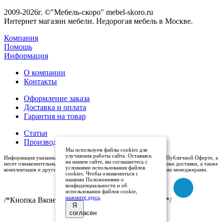
2009-2026г. ©"Мебель-скоро" mebel-skoro.ru
Интернет магазин мебели. Недорогая мебель в Москве.
Компания
Помощь
Информация
О компании
Контакты
Оформление заказа
Доставка и оплата
Гарантия на товар
Статьи
Производители
Мы используем файлы cookies для
улучшения работы сайта. Оставаясь
Информация указанная на сайте (описания и цены), не относится к Публичной Оферте, а
на нашем сайте, вы соглашаетесь с
несет ознакомительный характер. Окончательная цена, условия и сроки доставки, а также
условиями использования файлов
комплектация и другие характеристики товаров - уточняются нашими менеджерами.
cookies. Чтобы ознакомиться с
нашими Положениями о
конфиденциальности и об
использовании файлов cookie,
нажмите здесь
.
/*Кнопка Вконтакте (международный логотип)*/
Я
согласен