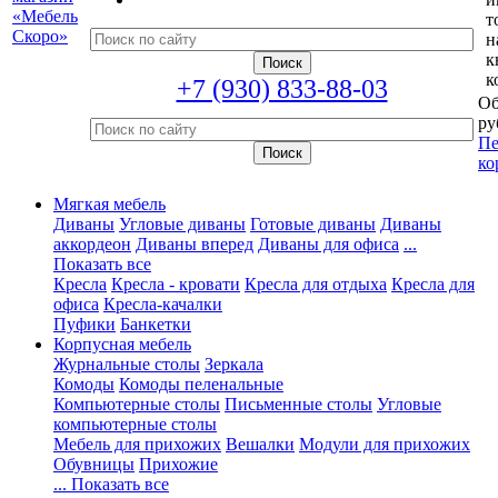
т
н
к
к
+7 (930) 833-88-03
Об
ру
Пе
ко
Мягкая мебель
Диваны
Угловые диваны
Готовые диваны
Диваны
аккордеон
Диваны вперед
Диваны для офиса
...
Показать все
Кресла
Кресла - кровати
Кресла для отдыха
Кресла для
офиса
Кресла-качалки
Пуфики
Банкетки
Корпусная мебель
Журнальные столы
Зеркала
Комоды
Комоды пеленальные
Компьютерные столы
Письменные столы
Угловые
компьютерные столы
Мебель для прихожих
Вешалки
Модули для прихожих
Обувницы
Прихожие
... Показать все