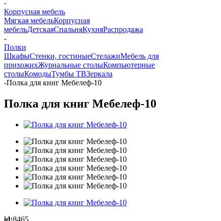
-
Корпусная мебель
Мягкая мебель
Корпусная
мебель
Детская
Спальня
Кухня
Распродажа
-
Полки
Шкафы
Стенки, гостиные
Стелажи
Мебель для
прихожих
Журнальные столы
Компьютерные
столы
Комоды
Тумбы ТВ
Зеркала
-
Полка для книг Мебелеф-10
Полка для книг Мебелеф-10
id:
8465