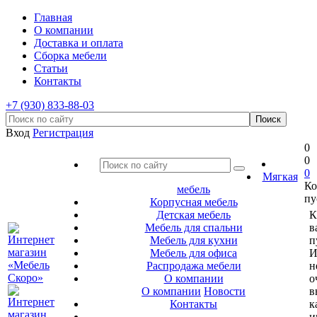
Главная
О компании
Доставка и оплата
Сборка мебели
Статьи
Контакты
+7 (930) 833-88-03
Вход
Регистрация
0
0
0
Мягкая
Ко
мебель
пу
Корпусная мебель
Детская мебель
К
Мебель для спальни
в
Мебель для кухни
п
Мебель для офиса
И
Распродажа мебели
н
О компании
о
О компании
Новости
в
Контакты
к
и