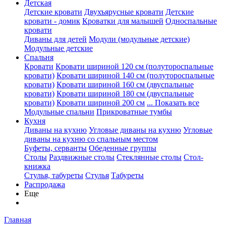
Детская
Детские кровати
Двухъярусные кровати
Детские
кровати - домик
Кроватки для малышей
Односпальные
кровати
Диваны для детей
Модули (модульные детские)
Модульные детские
Спальня
Кровати
Кровати шириной 120 см (полутороспальные
кровати)
Кровати шириной 140 см (полутороспальные
кровати)
Кровати шириной 160 см (двуспальные
кровати)
Кровати шириной 180 см (двуспальные
кровати)
Кровати шириной 200 см
... Показать все
Модульные спальни
Прикроватные тумбы
Кухня
Диваны на кухню
Угловые диваны на кухню
Угловые
диваны на кухню со спальным местом
Буфеты, серванты
Обеденные группы
Столы
Раздвижные столы
Стеклянные столы
Стол-
книжка
Стулья, табуреты
Стулья
Табуреты
Распродажа
Еще
Главная