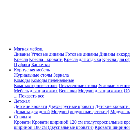
Мягкая мебель
Диваны
Угловые диваны
Готовые диваны
Диваны аккорд
Кресла
Кресла - кровати
Кресла для отдыха
Кресла для о
Пуфики
Банкетки
Корпусная мебель
Журнальные столы
Зеркала
Комоды
Комоды пеленальные
Компьютерные столы
Письменные столы
Угловые компь
Мебель для прихожих
Вешалки
Модули для прихожих
Об
... Показать все
Детская
Детские кровати
Двухъярусные кровати
Детские кровати 
Диваны для детей
Модули (модульные детские)
Модульны
Спальня
Кровати
Кровати шириной 120 см (полутороспальные кр
шириной 180 см (двуспальные кровати)
Кровати шириной