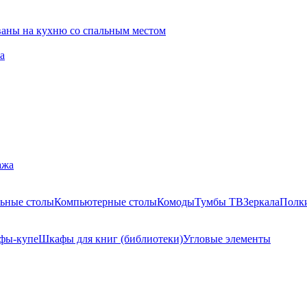
ваны на кухню со спальным местом
а
ажа
ьные столы
Компьютерные столы
Комоды
Тумбы ТВ
Зеркала
Полк
фы-купе
Шкафы для книг (библиотеки)
Угловые элементы