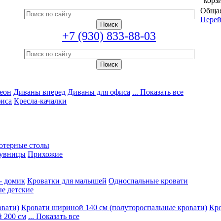
корз
Общая
Перей
+7 (930) 833-88-03
еон
Диваны вперед
Диваны для офиса
... Показать все
фиса
Кресла-качалки
ютерные столы
увницы
Прихожие
- домик
Кроватки для малышей
Односпальные кровати
е детские
овати)
Кровати шириной 140 см (полутороспальные кровати)
Кро
 200 см
... Показать все