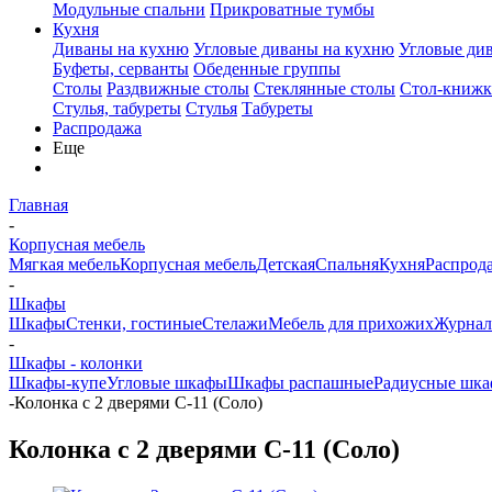
Модульные спальни
Прикроватные тумбы
Кухня
Диваны на кухню
Угловые диваны на кухню
Угловые ди
Буфеты, серванты
Обеденные группы
Столы
Раздвижные столы
Стеклянные столы
Стол-книжк
Стулья, табуреты
Стулья
Табуреты
Распродажа
Еще
Главная
-
Корпусная мебель
Мягкая мебель
Корпусная мебель
Детская
Спальня
Кухня
Распрод
-
Шкафы
Шкафы
Стенки, гостиные
Стелажи
Мебель для прихожих
Журнал
-
Шкафы - колонки
Шкафы-купе
Угловые шкафы
Шкафы распашные
Радиусные шка
-
Колонка с 2 дверями С-11 (Соло)
Колонка с 2 дверями С-11 (Соло)