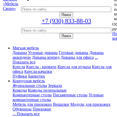
т
н
к
к
+7 (930) 833-88-03
Об
ру
Пе
ко
Мягкая мебель
Диваны
Угловые диваны
Готовые диваны
Диваны
аккордеон
Диваны вперед
Диваны для офиса
...
Показать все
Кресла
Кресла - кровати
Кресла для отдыха
Кресла для
офиса
Кресла-качалки
Пуфики
Банкетки
Корпусная мебель
Журнальные столы
Зеркала
Комоды
Комоды пеленальные
Компьютерные столы
Письменные столы
Угловые
компьютерные столы
Мебель для прихожих
Вешалки
Модули для прихожих
Обувницы
Прихожие
... Показать все