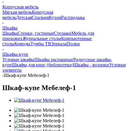
-
Корпусная мебель
Мягкая мебель
Корпусная
мебель
Детская
Спальня
Кухня
Распродажа
-
Шкафы
Шкафы
Стенки, гостиные
Стелажи
Мебель для
прихожих
Журнальные столы
Компьютерные
столы
Комоды
Тумбы ТВ
Зеркала
Полки
-
Шкафы-купе
Угловые шкафы
Шкафы распашные
Радиусные шкафы-
купе
Шкафы для книг (библиотеки)
Шкафы - колонки
Угловые
элементы
-
Шкаф-купе Мебелеф-1
Шкаф-купе Мебелеф-1