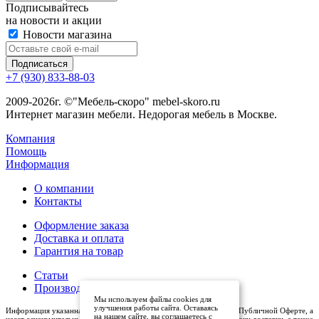
Подписывайтесь
на новости и акции
Новости магазина
+7 (930) 833-88-03
2009-2026г. ©"Мебель-скоро" mebel-skoro.ru
Интернет магазин мебели. Недорогая мебель в Москве.
Компания
Помощь
Информация
О компании
Контакты
Оформление заказа
Доставка и оплата
Гарантия на товар
Статьи
Производители
Мы используем файлы cookies для
улучшения работы сайта. Оставаясь
Информация указанная на сайте (описания и цены), не относится к Публичной Оферте, а
на нашем сайте, вы соглашаетесь с
несет ознакомительный характер. Окончательная цена, условия и сроки доставки, а также