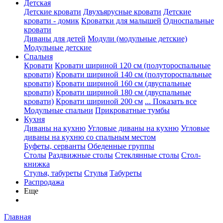
Детская
Детские кровати
Двухъярусные кровати
Детские
кровати - домик
Кроватки для малышей
Односпальные
кровати
Диваны для детей
Модули (модульные детские)
Модульные детские
Спальня
Кровати
Кровати шириной 120 см (полутороспальные
кровати)
Кровати шириной 140 см (полутороспальные
кровати)
Кровати шириной 160 см (двуспальные
кровати)
Кровати шириной 180 см (двуспальные
кровати)
Кровати шириной 200 см
... Показать все
Модульные спальни
Прикроватные тумбы
Кухня
Диваны на кухню
Угловые диваны на кухню
Угловые
диваны на кухню со спальным местом
Буфеты, серванты
Обеденные группы
Столы
Раздвижные столы
Стеклянные столы
Стол-
книжка
Стулья, табуреты
Стулья
Табуреты
Распродажа
Еще
Главная