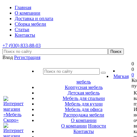
Главная
О компании
Доставка и оплата
Сборка мебели
Статьи
Контакты
+7 (930) 833-88-03
Вход
Регистрация
0
0
0
Мягкая
Ко
мебель
пу
Корпусная мебель
Детская мебель
К
Мебель для спальни
в
Мебель для кухни
п
Мебель для офиса
И
Распродажа мебели
н
О компании
о
О компании
Новости
в
Контакты
к
и