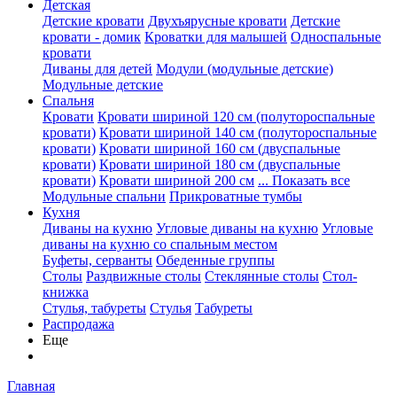
Детская
Детские кровати
Двухъярусные кровати
Детские
кровати - домик
Кроватки для малышей
Односпальные
кровати
Диваны для детей
Модули (модульные детские)
Модульные детские
Спальня
Кровати
Кровати шириной 120 см (полутороспальные
кровати)
Кровати шириной 140 см (полутороспальные
кровати)
Кровати шириной 160 см (двуспальные
кровати)
Кровати шириной 180 см (двуспальные
кровати)
Кровати шириной 200 см
... Показать все
Модульные спальни
Прикроватные тумбы
Кухня
Диваны на кухню
Угловые диваны на кухню
Угловые
диваны на кухню со спальным местом
Буфеты, серванты
Обеденные группы
Столы
Раздвижные столы
Стеклянные столы
Стол-
книжка
Стулья, табуреты
Стулья
Табуреты
Распродажа
Еще
Главная