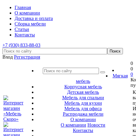
Главная
О компании
Доставка и оплата
Сборка мебели
Статьи
Контакты
+7 (930) 833-88-03
Вход
Регистрация
0
0
0
Мягкая
Ко
мебель
пу
Корпусная мебель
Детская мебель
К
Мебель для спальни
в
Мебель для кухни
п
Мебель для офиса
И
Распродажа мебели
н
О компании
о
О компании
Новости
в
Контакты
к
и