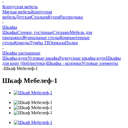
-
Корпусная мебель
Мягкая мебель
Корпусная
мебель
Детская
Спальня
Кухня
Распродажа
-
Шкафы
Шкафы
Стенки, гостиные
Стелажи
Мебель для
прихожих
Журнальные столы
Компьютерные
столы
Комоды
Тумбы ТВ
Зеркала
Полки
-
Шкафы распашные
Шкафы-купе
Угловые шкафы
Радиусные шкафы-купе
Шкафы
для книг (библиотеки)
Шкафы - колонки
Угловые элементы
-
Шкаф Мебелеф-1
Шкаф Мебелеф-1