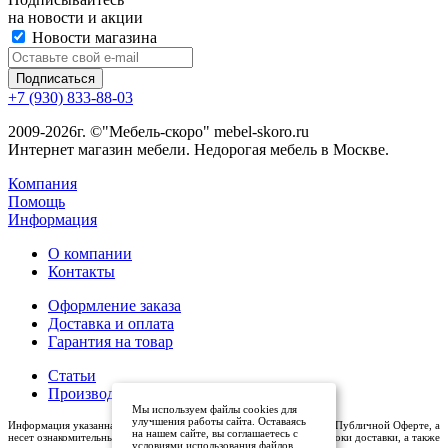
на новости и акции
Новости магазина
+7 (930) 833-88-03
2009-2026г. ©"Мебель-скоро" mebel-skoro.ru
Интернет магазин мебели. Недорогая мебель в Москве.
Компания
Помощь
Информация
О компании
Контакты
Оформление заказа
Доставка и оплата
Гарантия на товар
Статьи
Производители
Мы используем файлы cookies для
улучшения работы сайта. Оставаясь
Информация указанная на сайте (описания и цены), не относится к Публичной Оферте, а
на нашем сайте, вы соглашаетесь с
несет ознакомительный характер. Окончательная цена, условия и сроки доставки, а также
условиями использования файлов