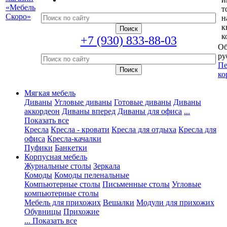
т
н
к
к
+7 (930) 833-88-03
Об
ру
Пе
ко
Мягкая мебель
Диваны
Угловые диваны
Готовые диваны
Диваны
аккордеон
Диваны вперед
Диваны для офиса
...
Показать все
Кресла
Кресла - кровати
Кресла для отдыха
Кресла для
офиса
Кресла-качалки
Пуфики
Банкетки
Корпусная мебель
Журнальные столы
Зеркала
Комоды
Комоды пеленальные
Компьютерные столы
Письменные столы
Угловые
компьютерные столы
Мебель для прихожих
Вешалки
Модули для прихожих
Обувницы
Прихожие
... Показать все