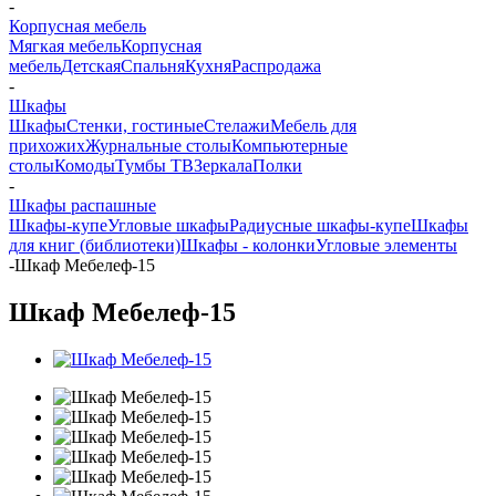
-
Корпусная мебель
Мягкая мебель
Корпусная
мебель
Детская
Спальня
Кухня
Распродажа
-
Шкафы
Шкафы
Стенки, гостиные
Стелажи
Мебель для
прихожих
Журнальные столы
Компьютерные
столы
Комоды
Тумбы ТВ
Зеркала
Полки
-
Шкафы распашные
Шкафы-купе
Угловые шкафы
Радиусные шкафы-купе
Шкафы
для книг (библиотеки)
Шкафы - колонки
Угловые элементы
-
Шкаф Мебелеф-15
Шкаф Мебелеф-15