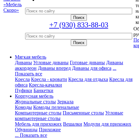
т
н
к
к
+7 (930) 833-88-03
Об
ру
Пе
ко
Мягкая мебель
Диваны
Угловые диваны
Готовые диваны
Диваны
аккордеон
Диваны вперед
Диваны для офиса
...
Показать все
Кресла
Кресла - кровати
Кресла для отдыха
Кресла для
офиса
Кресла-качалки
Пуфики
Банкетки
Корпусная мебель
Журнальные столы
Зеркала
Комоды
Комоды пеленальные
Компьютерные столы
Письменные столы
Угловые
компьютерные столы
Мебель для прихожих
Вешалки
Модули для прихожих
Обувницы
Прихожие
... Показать все