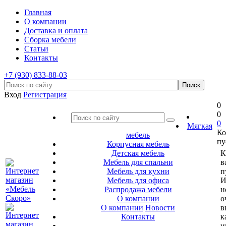
Главная
О компании
Доставка и оплата
Сборка мебели
Статьи
Контакты
+7 (930) 833-88-03
Вход
Регистрация
0
0
0
Мягкая
Ко
мебель
пу
Корпусная мебель
Детская мебель
К
Мебель для спальни
в
Мебель для кухни
п
Мебель для офиса
И
Распродажа мебели
н
О компании
о
О компании
Новости
в
Контакты
к
и