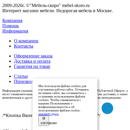
2009-2026г. ©"Мебель-скоро" mebel-skoro.ru
Интернет магазин мебели. Недорогая мебель в Москве.
Компания
Помощь
Информация
О компании
Контакты
Оформление заказа
Доставка и оплата
Гарантия на товар
Статьи
Производители
Мы используем файлы cookies для
улучшения работы сайта. Оставаясь
Информация указанная на сайте (описания и цены), не относится к Публичной Оферте, а
на нашем сайте, вы соглашаетесь с
несет ознакомительный характер. Окончательная цена, условия и сроки доставки, а также
условиями использования файлов
комплектация и другие характеристики товаров - уточняются нашими менеджерами.
cookies. Чтобы ознакомиться с
нашими Положениями о
конфиденциальности и об
использовании файлов cookie,
нажмите здесь
.
/*Кнопка Вконтакте (международный логотип)*/
Я
согласен