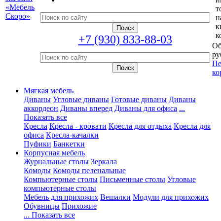
т
н
к
к
+7 (930) 833-88-03
Об
ру
Пе
ко
Мягкая мебель
Диваны
Угловые диваны
Готовые диваны
Диваны
аккордеон
Диваны вперед
Диваны для офиса
...
Показать все
Кресла
Кресла - кровати
Кресла для отдыха
Кресла для
офиса
Кресла-качалки
Пуфики
Банкетки
Корпусная мебель
Журнальные столы
Зеркала
Комоды
Комоды пеленальные
Компьютерные столы
Письменные столы
Угловые
компьютерные столы
Мебель для прихожих
Вешалки
Модули для прихожих
Обувницы
Прихожие
... Показать все