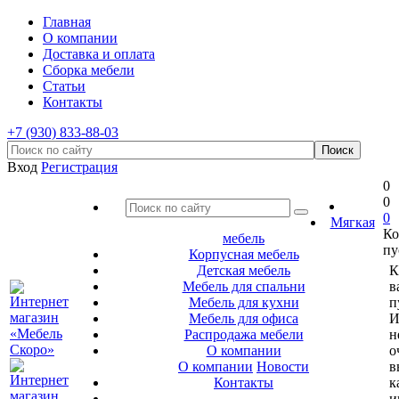
Главная
О компании
Доставка и оплата
Сборка мебели
Статьи
Контакты
+7 (930) 833-88-03
Вход
Регистрация
0
0
0
Мягкая
Ко
мебель
пу
Корпусная мебель
Детская мебель
К
Мебель для спальни
в
Мебель для кухни
п
Мебель для офиса
И
Распродажа мебели
н
О компании
о
О компании
Новости
в
Контакты
к
и