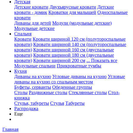
Детская
Детские кровати
Двухъярусные кровати
Детские
кровати - домик
Кроватки для малышей
Односпальные
кровати
Диваны для детей
Модули (модульные детские)
Модульные детские
Спальня
Кровати
Кровати шириной 120 см (полутороспальные
кровати)
Кровати шириной 140 см (полутороспальные
кровати)
Кровати шириной 160 см (двуспальные
кровати)
Кровати шириной 180 см (двуспальные
кровати)
Кровати шириной 200 см
... Показать все
Модульные спальни
Прикроватные тумбы
Кухня
Диваны на кухню
Угловые диваны на кухню
Угловые
диваны на кухню со спальным местом
Буфеты, серванты
Обеденные группы
Столы
Раздвижные столы
Стеклянные столы
Стол-
книжка
Стулья, табуреты
Стулья
Табуреты
Распродажа
Еще
Главная