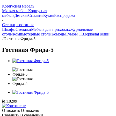
-
Корпусная мебель
Мягкая мебель
Корпусная
мебель
Детская
Спальня
Кухня
Распродажа
-
Стенки, гостиные
Шкафы
Стелажи
Мебель для прихожих
Журнальные
столы
Компьютерные столы
Комоды
Тумбы ТВ
Зеркала
Полки
-
Гостиная Фрида-5
Гостиная Фрида-5
id:
18209
Отложить
Отложено
Сравнить
В сравнении