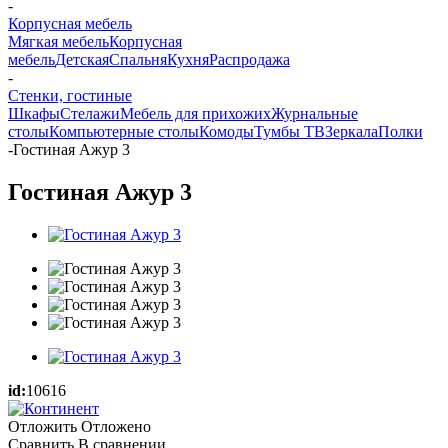
-
Корпусная мебель
Мягкая мебель
Корпусная
мебель
Детская
Спальня
Кухня
Распродажа
-
Стенки, гостиные
Шкафы
Стелажи
Мебель для прихожих
Журнальные
столы
Компьютерные столы
Комоды
Тумбы ТВ
Зеркала
Полки
-
Гостиная Ажур 3
Гостиная Ажур 3
id:
10616
Отложить
Отложено
Сравнить
В сравнении