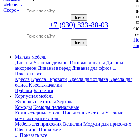
т
н
к
к
+7 (930) 833-88-03
Об
ру
Пе
ко
Мягкая мебель
Диваны
Угловые диваны
Готовые диваны
Диваны
аккордеон
Диваны вперед
Диваны для офиса
...
Показать все
Кресла
Кресла - кровати
Кресла для отдыха
Кресла для
офиса
Кресла-качалки
Пуфики
Банкетки
Корпусная мебель
Журнальные столы
Зеркала
Комоды
Комоды пеленальные
Компьютерные столы
Письменные столы
Угловые
компьютерные столы
Мебель для прихожих
Вешалки
Модули для прихожих
Обувницы
Прихожие
... Показать все