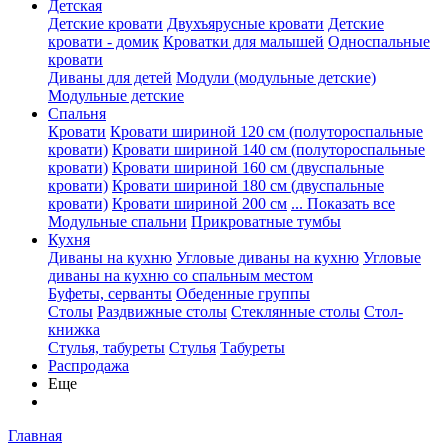
Детская
Детские кровати
Двухъярусные кровати
Детские
кровати - домик
Кроватки для малышей
Односпальные
кровати
Диваны для детей
Модули (модульные детские)
Модульные детские
Спальня
Кровати
Кровати шириной 120 см (полутороспальные
кровати)
Кровати шириной 140 см (полутороспальные
кровати)
Кровати шириной 160 см (двуспальные
кровати)
Кровати шириной 180 см (двуспальные
кровати)
Кровати шириной 200 см
... Показать все
Модульные спальни
Прикроватные тумбы
Кухня
Диваны на кухню
Угловые диваны на кухню
Угловые
диваны на кухню со спальным местом
Буфеты, серванты
Обеденные группы
Столы
Раздвижные столы
Стеклянные столы
Стол-
книжка
Стулья, табуреты
Стулья
Табуреты
Распродажа
Еще
Главная