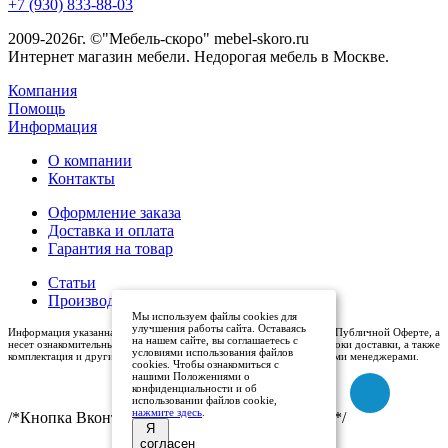
+7 (930) 833-88-03
2009-2026г. ©"Мебель-скоро" mebel-skoro.ru
Интернет магазин мебели. Недорогая мебель в Москве.
Компания
Помощь
Информация
О компании
Контакты
Оформление заказа
Доставка и оплата
Гарантия на товар
Статьи
Производители
Мы используем файлы cookies для
улучшения работы сайта. Оставаясь
Информация указанная на сайте (описания и цены), не относится к Публичной Оферте, а
на нашем сайте, вы соглашаетесь с
несет ознакомительный характер. Окончательная цена, условия и сроки доставки, а также
условиями использования файлов
комплектация и другие характеристики товаров - уточняются нашими менеджерами.
cookies. Чтобы ознакомиться с
нашими Положениями о
конфиденциальности и об
использовании файлов cookie,
нажмите здесь
.
/*Кнопка Вконтакте (международный логотип)*/
Я
согласен