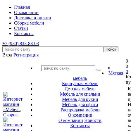
Главная
О компании
Доставка и оплата
Сборка мебели
Статьи
Контакты
+7 (930) 833-88-03
Вход
Регистрация
0
0
0
Мягкая
Ко
мебель
пу
Корпусная мебель
Детская мебель
К
Мебель для спальни
в
Мебель для кухни
п
Мебель для офиса
И
Распродажа мебели
н
О компании
о
О компании
Новости
в
Контакты
к
и