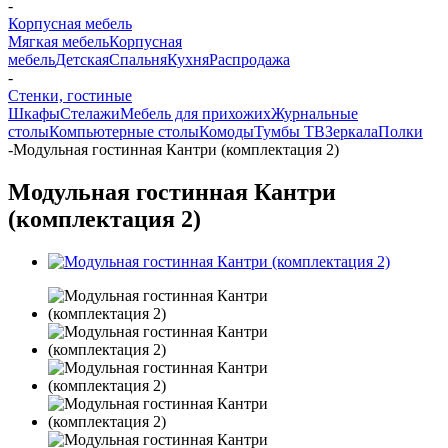
-
Корпусная мебель
Мягкая мебель
Корпусная
мебель
Детская
Спальня
Кухня
Распродажа
-
Стенки, гостиные
Шкафы
Стелажи
Мебель для прихожих
Журнальные
столы
Компьютерные столы
Комоды
Тумбы ТВ
Зеркала
Полки
-
Модульная гостинная Кантри (комплектация 2)
Модульная гостинная Кантри
(комплектация 2)