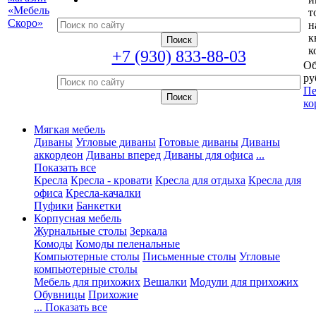
т
н
к
к
+7 (930) 833-88-03
Об
ру
Пе
ко
Мягкая мебель
Диваны
Угловые диваны
Готовые диваны
Диваны
аккордеон
Диваны вперед
Диваны для офиса
...
Показать все
Кресла
Кресла - кровати
Кресла для отдыха
Кресла для
офиса
Кресла-качалки
Пуфики
Банкетки
Корпусная мебель
Журнальные столы
Зеркала
Комоды
Комоды пеленальные
Компьютерные столы
Письменные столы
Угловые
компьютерные столы
Мебель для прихожих
Вешалки
Модули для прихожих
Обувницы
Прихожие
... Показать все