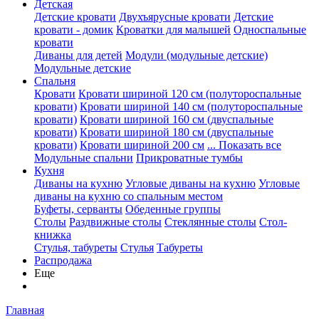
Детская
Детские кровати
Двухъярусные кровати
Детские
кровати - домик
Кроватки для малышей
Односпальные
кровати
Диваны для детей
Модули (модульные детские)
Модульные детские
Спальня
Кровати
Кровати шириной 120 см (полутороспальные
кровати)
Кровати шириной 140 см (полутороспальные
кровати)
Кровати шириной 160 см (двуспальные
кровати)
Кровати шириной 180 см (двуспальные
кровати)
Кровати шириной 200 см
... Показать все
Модульные спальни
Прикроватные тумбы
Кухня
Диваны на кухню
Угловые диваны на кухню
Угловые
диваны на кухню со спальным местом
Буфеты, серванты
Обеденные группы
Столы
Раздвижные столы
Стеклянные столы
Стол-
книжка
Стулья, табуреты
Стулья
Табуреты
Распродажа
Еще
Главная