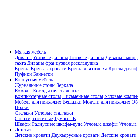
Мягкая мебель
Диваны
Угловые диваны
Готовые диваны
Диваны аккорд
тахта
Диваны французкая раскладушка
Кресла
Кресла - кровати
Кресла для отдыха
Кресла для о
Пуфики
Банкетки
Корпусная мебель
Журнальные столы
Зеркала
Комоды
Комоды пеленальные
Компьютерные столы
Письменные столы
Угловые компь
Мебель для прихожих
Вешалки
Модули для прихожих
Об
Полки
Стелажи
Угловые сталлажи
Стенки, гостиные
Тумбы ТВ
Шкафы
Радиусные шкафы-купе
Угловые шкафы
Угловые
Детская
Детские кровати
Двухъярусные кровати
Детские кровати 