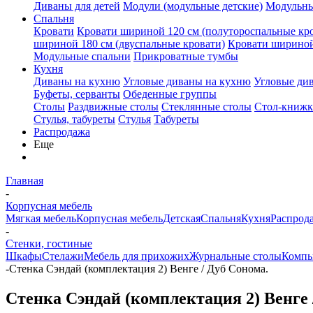
Диваны для детей
Модули (модульные детские)
Модульны
Спальня
Кровати
Кровати шириной 120 см (полутороспальные кр
шириной 180 см (двуспальные кровати)
Кровати шириной
Модульные спальни
Прикроватные тумбы
Кухня
Диваны на кухню
Угловые диваны на кухню
Угловые ди
Буфеты, серванты
Обеденные группы
Столы
Раздвижные столы
Стеклянные столы
Стол-книжк
Стулья, табуреты
Стулья
Табуреты
Распродажа
Еще
Главная
-
Корпусная мебель
Мягкая мебель
Корпусная мебель
Детская
Спальня
Кухня
Распрод
-
Стенки, гостиные
Шкафы
Стелажи
Мебель для прихожих
Журнальные столы
Компь
-
Стенка Сэндай (комплектация 2) Венге / Дуб Сонома.
Стенка Сэндай (комплектация 2) Венге 