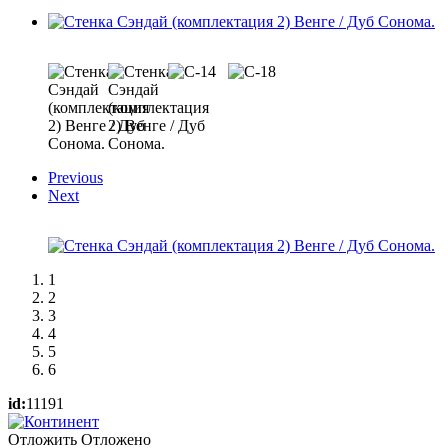
Previous
Next
1
2
3
4
5
6
id:
11191
Отложить
Отложено