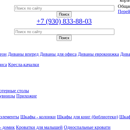
корз
Общая
Перей
+7 (930) 833-88-03
еон
Диваны вперед
Диваны для офиса
Диваны еврокнижка
Дива
фиса
Кресла-качалки
ютерные столы
увницы
Прихожие
 элементы
Шкафы - колонки
Шкафы для книг (библиотеки)
Шкаф
- домик
Кроватки для малышей
Односпальные кровати