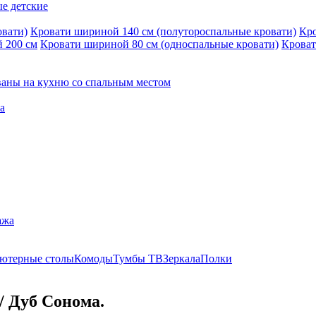
е детские
овати)
Кровати шириной 140 см (полутороспальные кровати)
Кро
 200 см
Кровати шириной 80 см (односпальные кровати)
Кроват
ваны на кухню со спальным местом
а
ажа
ютерные столы
Комоды
Тумбы ТВ
Зеркала
Полки
/ Дуб Сонома.