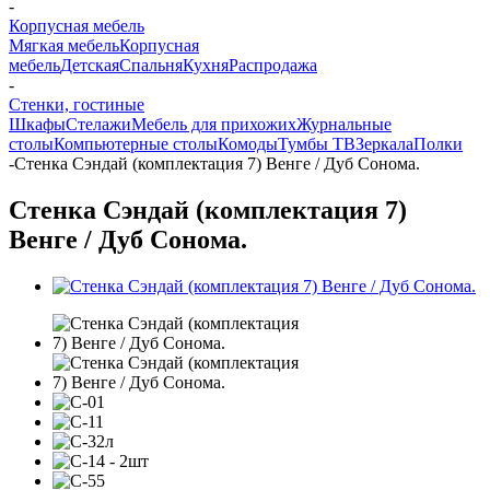
-
Корпусная мебель
Мягкая мебель
Корпусная
мебель
Детская
Спальня
Кухня
Распродажа
-
Стенки, гостиные
Шкафы
Стелажи
Мебель для прихожих
Журнальные
столы
Компьютерные столы
Комоды
Тумбы ТВ
Зеркала
Полки
-
Стенка Сэндай (комплектация 7) Венге / Дуб Сонома.
Стенка Сэндай (комплектация 7)
Венге / Дуб Сонома.