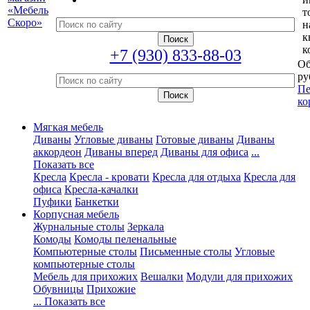
т
н
к
к
+7 (930) 833-88-03
Об
ру
Пе
ко
Мягкая мебель
Диваны
Угловые диваны
Готовые диваны
Диваны
аккордеон
Диваны вперед
Диваны для офиса
...
Показать все
Кресла
Кресла - кровати
Кресла для отдыха
Кресла для
офиса
Кресла-качалки
Пуфики
Банкетки
Корпусная мебель
Журнальные столы
Зеркала
Комоды
Комоды пеленальные
Компьютерные столы
Письменные столы
Угловые
компьютерные столы
Мебель для прихожих
Вешалки
Модули для прихожих
Обувницы
Прихожие
... Показать все