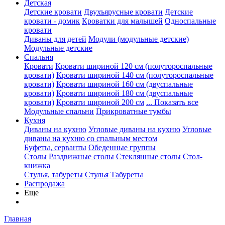
Детская
Детские кровати
Двухъярусные кровати
Детские
кровати - домик
Кроватки для малышей
Односпальные
кровати
Диваны для детей
Модули (модульные детские)
Модульные детские
Спальня
Кровати
Кровати шириной 120 см (полутороспальные
кровати)
Кровати шириной 140 см (полутороспальные
кровати)
Кровати шириной 160 см (двуспальные
кровати)
Кровати шириной 180 см (двуспальные
кровати)
Кровати шириной 200 см
... Показать все
Модульные спальни
Прикроватные тумбы
Кухня
Диваны на кухню
Угловые диваны на кухню
Угловые
диваны на кухню со спальным местом
Буфеты, серванты
Обеденные группы
Столы
Раздвижные столы
Стеклянные столы
Стол-
книжка
Стулья, табуреты
Стулья
Табуреты
Распродажа
Еще
Главная