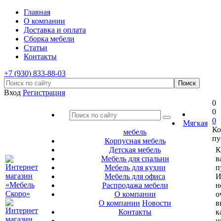
Главная
О компании
Доставка и оплата
Сборка мебели
Статьи
Контакты
+7 (930) 833-88-03
Вход
Регистрация
0
0
0
Мягкая
Ко
мебель
пу
Корпусная мебель
Детская мебель
К
Мебель для спальни
в
Мебель для кухни
п
Мебель для офиса
И
Распродажа мебели
н
О компании
о
О компании
Новости
в
Контакты
к
и