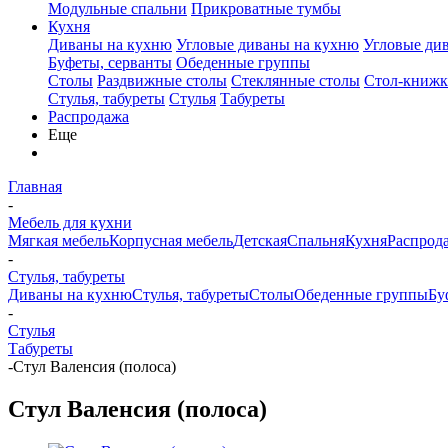
Модульные спальни
Прикроватные тумбы
Кухня
Диваны на кухню
Угловые диваны на кухню
Угловые ди
Буфеты, серванты
Обеденные группы
Столы
Раздвижные столы
Стеклянные столы
Стол-книжк
Стулья, табуреты
Стулья
Табуреты
Распродажа
Еще
Главная
-
Мебель для кухни
Мягкая мебель
Корпусная мебель
Детская
Спальня
Кухня
Распрод
-
Стулья, табуреты
Диваны на кухню
Стулья, табуреты
Столы
Обеденные группы
Бу
-
Стулья
Табуреты
-
Стул Валенсия (полоса)
Стул Валенсия (полоса)