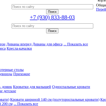
корз
Общая
Перей
+7 (930) 833-88-03
еон
Диваны вперед
Диваны для офиса
... Показать все
фиса
Кресла-качалки
ютерные столы
увницы
Прихожие
- домик
Кроватки для малышей
Односпальные кровати
е детские
овати)
Кровати шириной 140 см (полутороспальные кровати)
Кро
 200 см
... Показать все