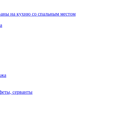
ваны на кухню со спальным местом
а
ажа
феты, серванты