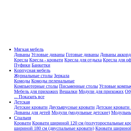
Мягкая мебель
Диваны
Угловые диваны
Готовые диваны
Диваны аккорд
Кресла
Кресла - кровати
Кресла для отдыха
Кресла для о
Пуфики
Банкетки
Корпусная мебель
Журнальные столы
Зеркала
Комоды
Комоды пеленальные
Компьютерные столы
Письменные столы
Угловые компь
Мебель для прихожих
Вешалки
Модули для прихожих
Об
... Показать все
Детская
Детские кровати
Двухъярусные кровати
Детские кровати 
Диваны для детей
Модули (модульные детские)
Модульны
Спальня
Кровати
Кровати шириной 120 см (полутороспальные кр
шириной 180 см (двуспальные кровати)
Кровати шириной