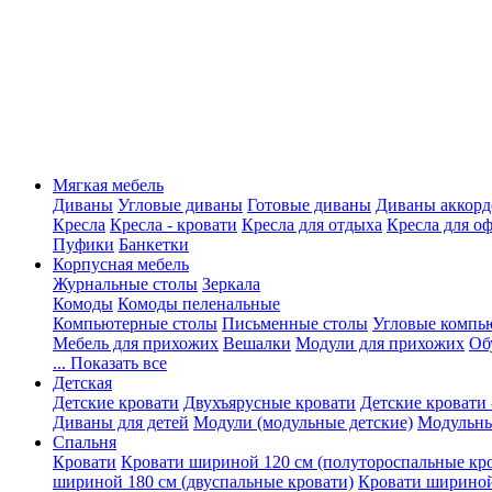
Мягкая мебель
Диваны
Угловые диваны
Готовые диваны
Диваны аккорд
Кресла
Кресла - кровати
Кресла для отдыха
Кресла для о
Пуфики
Банкетки
Корпусная мебель
Журнальные столы
Зеркала
Комоды
Комоды пеленальные
Компьютерные столы
Письменные столы
Угловые компь
Мебель для прихожих
Вешалки
Модули для прихожих
Об
... Показать все
Детская
Детские кровати
Двухъярусные кровати
Детские кровати 
Диваны для детей
Модули (модульные детские)
Модульны
Спальня
Кровати
Кровати шириной 120 см (полутороспальные кр
шириной 180 см (двуспальные кровати)
Кровати шириной