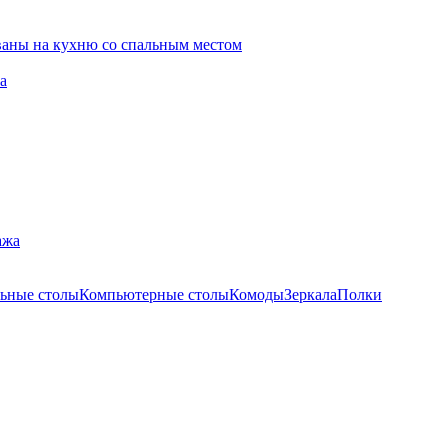
ваны на кухню со спальным местом
а
ажа
ьные столы
Компьютерные столы
Комоды
Зеркала
Полки