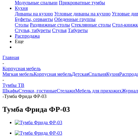
Модульные спальни
Прикроватные тумбы
Кухня
Диваны на кухню
Угловые диваны на кухню
Угловые ди
Буфеты, серванты
Обеденные группы
Столы
Раздвижные столы
Стеклянные столы
Стол-книжк
Стулья, табуреты
Стулья
Табуреты
Распродажа
Еще
Главная
-
Корпусная мебель
Мягкая мебель
Корпусная мебель
Детская
Спальня
Кухня
Распрод
-
Тумбы ТВ
Шкафы
Стенки, гостиные
Стелажи
Мебель для прихожих
Журнал
-
Тумба Фрида ФР-03
Тумба Фрида ФР-03