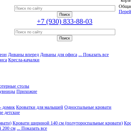
корз
Общая
Перей
+7 (930) 833-88-03
еон
Диваны вперед
Диваны для офиса
... Показать все
фиса
Кресла-качалки
ютерные столы
увницы
Прихожие
- домик
Кроватки для малышей
Односпальные кровати
е детские
овати)
Кровати шириной 140 см (полутороспальные кровати)
Кро
 200 см
... Показать все