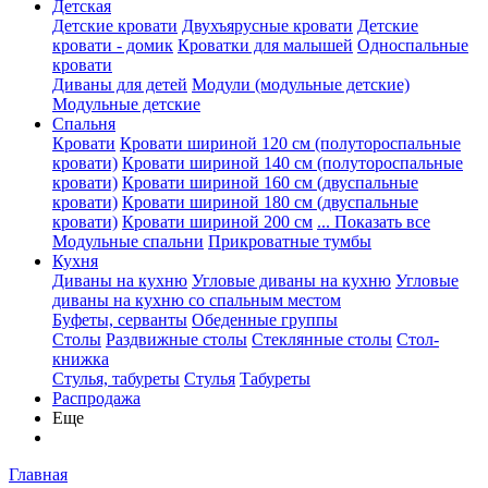
Детская
Детские кровати
Двухъярусные кровати
Детские
кровати - домик
Кроватки для малышей
Односпальные
кровати
Диваны для детей
Модули (модульные детские)
Модульные детские
Спальня
Кровати
Кровати шириной 120 см (полутороспальные
кровати)
Кровати шириной 140 см (полутороспальные
кровати)
Кровати шириной 160 см (двуспальные
кровати)
Кровати шириной 180 см (двуспальные
кровати)
Кровати шириной 200 см
... Показать все
Модульные спальни
Прикроватные тумбы
Кухня
Диваны на кухню
Угловые диваны на кухню
Угловые
диваны на кухню со спальным местом
Буфеты, серванты
Обеденные группы
Столы
Раздвижные столы
Стеклянные столы
Стол-
книжка
Стулья, табуреты
Стулья
Табуреты
Распродажа
Еще
Главная