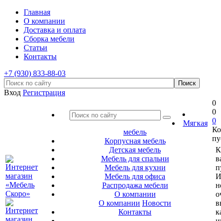
Главная
О компании
Доставка и оплата
Сборка мебели
Статьи
Контакты
+7 (930) 833-88-03
Вход
Регистрация
0
0
0
Мягкая
Ко
мебель
пу
Корпусная мебель
Детская мебель
К
Мебель для спальни
в
Мебель для кухни
п
Мебель для офиса
И
Распродажа мебели
н
О компании
о
О компании
Новости
в
Контакты
к
и