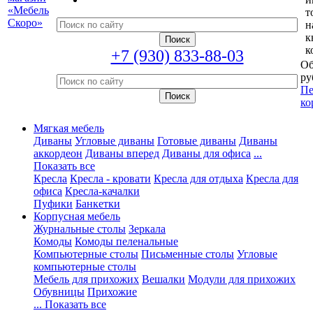
т
н
к
к
+7 (930) 833-88-03
Об
ру
Пе
ко
Мягкая мебель
Диваны
Угловые диваны
Готовые диваны
Диваны
аккордеон
Диваны вперед
Диваны для офиса
...
Показать все
Кресла
Кресла - кровати
Кресла для отдыха
Кресла для
офиса
Кресла-качалки
Пуфики
Банкетки
Корпусная мебель
Журнальные столы
Зеркала
Комоды
Комоды пеленальные
Компьютерные столы
Письменные столы
Угловые
компьютерные столы
Мебель для прихожих
Вешалки
Модули для прихожих
Обувницы
Прихожие
... Показать все