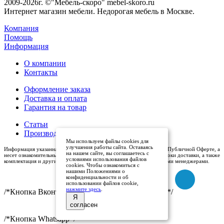
2009-2026г. ©"Мебель-скоро" mebel-skoro.ru
Интернет магазин мебели. Недорогая мебель в Москве.
Компания
Помощь
Информация
О компании
Контакты
Оформление заказа
Доставка и оплата
Гарантия на товар
Статьи
Производители
Мы используем файлы cookies для
улучшения работы сайта. Оставаясь
Информация указанная на сайте (описания и цены), не относится к Публичной Оферте, а
на нашем сайте, вы соглашаетесь с
несет ознакомительный характер. Окончательная цена, условия и сроки доставки, а также
условиями использования файлов
комплектация и другие характеристики товаров - уточняются нашими менеджерами.
cookies. Чтобы ознакомиться с
нашими Положениями о
конфиденциальности и об
использовании файлов cookie,
нажмите здесь
.
/*Кнопка Вконтакте (международный логотип)*/
Я
согласен
/*Кнопка Whatsapp*/