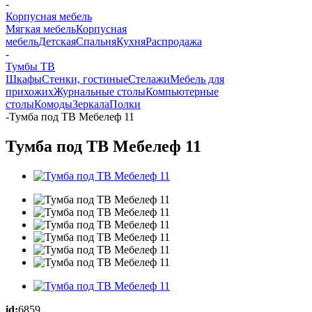
-
Корпусная мебель
Мягкая мебель
Корпусная
мебель
Детская
Спальня
Кухня
Распродажа
-
Тумбы ТВ
Шкафы
Стенки, гостиные
Стелажи
Мебель для
прихожих
Журнальные столы
Компьютерные
столы
Комоды
Зеркала
Полки
-
Тумба под ТВ Мебелеф 11
Тумба под ТВ Мебелеф 11
id:
6859