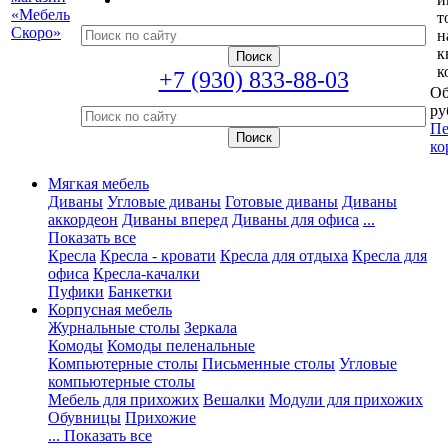
т
н
к
к
+7 (930) 833-88-03
Об
ру
Пе
ко
Мягкая мебель
Диваны
Угловые диваны
Готовые диваны
Диваны
аккордеон
Диваны вперед
Диваны для офиса
...
Показать все
Кресла
Кресла - кровати
Кресла для отдыха
Кресла для
офиса
Кресла-качалки
Пуфики
Банкетки
Корпусная мебель
Журнальные столы
Зеркала
Комоды
Комоды пеленальные
Компьютерные столы
Письменные столы
Угловые
компьютерные столы
Мебель для прихожих
Вешалки
Модули для прихожих
Обувницы
Прихожие
... Показать все