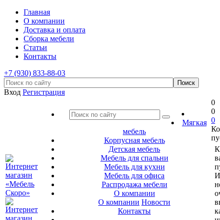
Главная
О компании
Доставка и оплата
Сборка мебели
Статьи
Контакты
+7 (930) 833-88-03
Вход
Регистрация
0
0
0
Мягкая
Ко
мебель
пу
Корпусная мебель
Детская мебель
К
Мебель для спальни
в
Мебель для кухни
п
Мебель для офиса
И
Распродажа мебели
н
О компании
о
О компании
Новости
в
Контакты
к
и