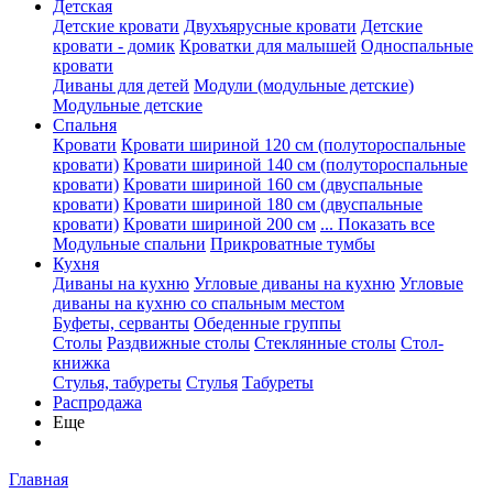
Детская
Детские кровати
Двухъярусные кровати
Детские
кровати - домик
Кроватки для малышей
Односпальные
кровати
Диваны для детей
Модули (модульные детские)
Модульные детские
Спальня
Кровати
Кровати шириной 120 см (полутороспальные
кровати)
Кровати шириной 140 см (полутороспальные
кровати)
Кровати шириной 160 см (двуспальные
кровати)
Кровати шириной 180 см (двуспальные
кровати)
Кровати шириной 200 см
... Показать все
Модульные спальни
Прикроватные тумбы
Кухня
Диваны на кухню
Угловые диваны на кухню
Угловые
диваны на кухню со спальным местом
Буфеты, серванты
Обеденные группы
Столы
Раздвижные столы
Стеклянные столы
Стол-
книжка
Стулья, табуреты
Стулья
Табуреты
Распродажа
Еще
Главная