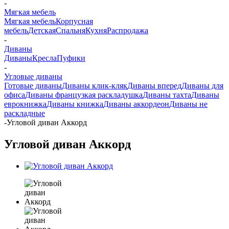
-
Мягкая мебель
Мягкая мебель
Корпусная
мебель
Детская
Спальня
Кухня
Распродажа
-
Диваны
Диваны
Кресла
Пуфики
-
Угловые диваны
Готовые диваны
Диваны клик-кляк
Диваны вперед
Диваны для
офиса
Диваны французкая раскладушка
Диваны тахта
Диваны
еврокнижка
Диваны книжка
Диваны аккордеон
Диваны не
раскладные
-
Угловой диван Аккорд
Угловой диван Аккорд