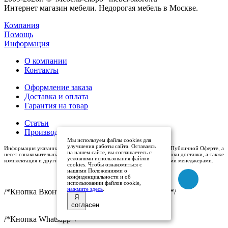
Интернет магазин мебели. Недорогая мебель в Москве.
Компания
Помощь
Информация
О компании
Контакты
Оформление заказа
Доставка и оплата
Гарантия на товар
Статьи
Производители
Мы используем файлы cookies для
улучшения работы сайта. Оставаясь
Информация указанная на сайте (описания и цены), не относится к Публичной Оферте, а
на нашем сайте, вы соглашаетесь с
несет ознакомительный характер. Окончательная цена, условия и сроки доставки, а также
условиями использования файлов
комплектация и другие характеристики товаров - уточняются нашими менеджерами.
cookies. Чтобы ознакомиться с
нашими Положениями о
конфиденциальности и об
использовании файлов cookie,
нажмите здесь
.
/*Кнопка Вконтакте (международный логотип)*/
Я
согласен
/*Кнопка Whatsapp*/