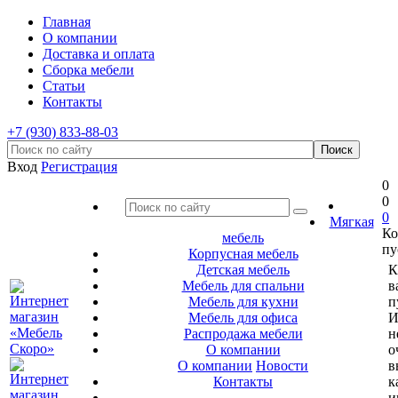
Главная
О компании
Доставка и оплата
Сборка мебели
Статьи
Контакты
+7 (930) 833-88-03
Вход
Регистрация
0
0
0
Мягкая
Ко
мебель
пу
Корпусная мебель
Детская мебель
К
Мебель для спальни
в
Мебель для кухни
п
Мебель для офиса
И
Распродажа мебели
н
О компании
о
О компании
Новости
в
Контакты
к
и