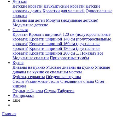
Детская
Детские кровати
Двухъярусные кровати
Детские
кровати - домик
Кроватки для малышей
Односпальные
кровати
Диваны для детей
Модули (модульные детские)
Модульные детские
Спальня
Кровати
Кровати шириной 120 см (полутороспальные
кровати)
Кровати шириной 140 см (полутороспальные
кровати)
Кровати шириной 160 см (двуспальные
кровати)
Кровати шириной 180 см (двуспальные
кровати)
Кровати шириной 200 см
... Показать все
Модульные спальни
Прикроватные тумбы
Кухня
Диваны на кухню
Угловые диваны на кухню
Угловые
диваны на кухню со спальным местом
Буфеты, серванты
Обеденные группы
Столы
Раздвижные столы
Стеклянные столы
Стол-
книжка
Стулья, табуреты
Стулья
Табуреты
Распродажа
Еще
Главная