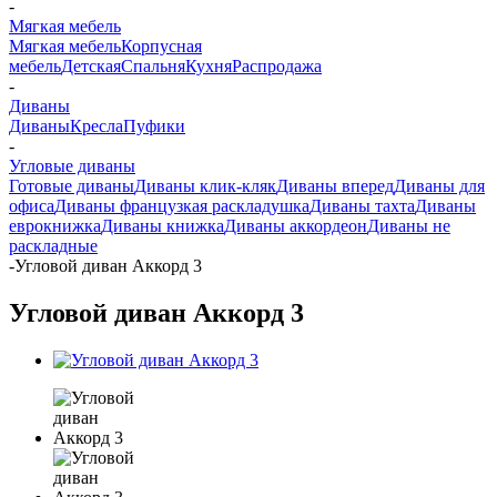
-
Мягкая мебель
Мягкая мебель
Корпусная
мебель
Детская
Спальня
Кухня
Распродажа
-
Диваны
Диваны
Кресла
Пуфики
-
Угловые диваны
Готовые диваны
Диваны клик-кляк
Диваны вперед
Диваны для
офиса
Диваны французкая раскладушка
Диваны тахта
Диваны
еврокнижка
Диваны книжка
Диваны аккордеон
Диваны не
раскладные
-
Угловой диван Аккорд 3
Угловой диван Аккорд 3