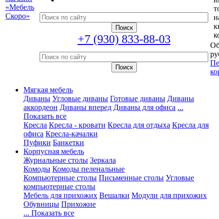
т
н
к
к
+7 (930) 833-88-03
Об
ру
Пе
ко
Мягкая мебель
Диваны
Угловые диваны
Готовые диваны
Диваны
аккордеон
Диваны вперед
Диваны для офиса
...
Показать все
Кресла
Кресла - кровати
Кресла для отдыха
Кресла для
офиса
Кресла-качалки
Пуфики
Банкетки
Корпусная мебель
Журнальные столы
Зеркала
Комоды
Комоды пеленальные
Компьютерные столы
Письменные столы
Угловые
компьютерные столы
Мебель для прихожих
Вешалки
Модули для прихожих
Обувницы
Прихожие
... Показать все