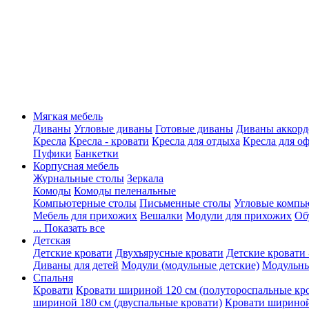
Мягкая мебель
Диваны
Угловые диваны
Готовые диваны
Диваны аккорд
Кресла
Кресла - кровати
Кресла для отдыха
Кресла для о
Пуфики
Банкетки
Корпусная мебель
Журнальные столы
Зеркала
Комоды
Комоды пеленальные
Компьютерные столы
Письменные столы
Угловые компь
Мебель для прихожих
Вешалки
Модули для прихожих
Об
... Показать все
Детская
Детские кровати
Двухъярусные кровати
Детские кровати 
Диваны для детей
Модули (модульные детские)
Модульны
Спальня
Кровати
Кровати шириной 120 см (полутороспальные кр
шириной 180 см (двуспальные кровати)
Кровати шириной