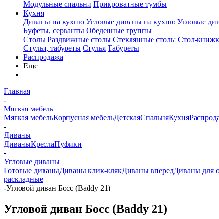
Модульные спальни
Прикроватные тумбы
Кухня
Диваны на кухню
Угловые диваны на кухню
Угловые ди
Буфеты, серванты
Обеденные группы
Столы
Раздвижные столы
Стеклянные столы
Стол-книжк
Стулья, табуреты
Стулья
Табуреты
Распродажа
Еще
Главная
-
Мягкая мебель
Мягкая мебель
Корпусная мебель
Детская
Спальня
Кухня
Распрод
-
Диваны
Диваны
Кресла
Пуфики
-
Угловые диваны
Готовые диваны
Диваны клик-кляк
Диваны вперед
Диваны для 
раскладные
-
Угловой диван Босс (Baddy 21)
Угловой диван Босс (Baddy 21)