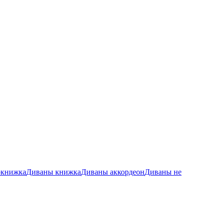
окнижка
Диваны книжка
Диваны аккордеон
Диваны не