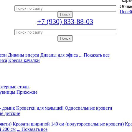
корз
Общая
Перей
+7 (930) 833-88-03
еон
Диваны вперед
Диваны для офиса
... Показать все
фиса
Кресла-качалки
ютерные столы
увницы
Прихожие
- домик
Кроватки для малышей
Односпальные кровати
е детские
овати)
Кровати шириной 140 см (полутороспальные кровати)
Кро
 200 см
... Показать все