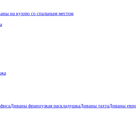
ваны на кухню со спальным местом
а
ажа
офиса
Диваны французкая раскладушка
Диваны тахта
Диваны евр